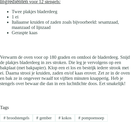
Ingrediënten
voor 12 stengels:
Twee plakjes bladerdeeg
1 ei
Italiaanse kruiden of zaden zoals bijvoorbeeld: sesamzaad,
maanzaad of lijnzaad
Geraspte kaas
Verwarm de oven voor op 180 graden en ontdooi de bladerdeeg. Snijd
de plakjes bladerdeeg in zes stroken. Die leg je vervolgens op een
bakplaat (met bakpapier). Klop een ei los en bestrijk iedere strook met
ei. Daarna strooi je kruiden, zaden en/of kaas erover. Zet ze in de oven
en bak ze in ongeveer twaalf tot vijftien minuten knapperig. Heb je
stengels over bewaar die dan in een luchtdichte doos. Eet smakelijk!
Tags
#
broodstengels
#
gember
#
kokos
#
pompoensoep