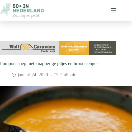
Ga
naar
de
inhoud
Pompoensoep met knapperige pitjes en broodstengels
januari 24, 2020
Culinair