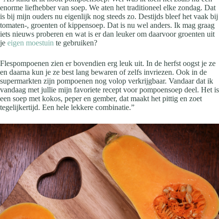
enorme liefhebber van soep. We aten het traditioneel elke zondag. Dat
is bij mijn ouders nu eigenlijk nog steeds zo. Destijds bleef het vaak bij
tomaten-, groenten of kippensoep. Dat is nu wel anders. Ik mag graag
iets nieuws proberen en wat is er dan leuker om daarvoor groenten uit
je
eigen moestuin
te gebruiken?
Flespompoenen zien er bovendien erg leuk uit. In de herfst oogst je ze
en daarna kun je ze best lang bewaren of zelfs invriezen. Ook in de
supermarkten zijn pompoenen nog volop verkrijgbaar. Vandaar dat ik
vandaag met jullie mijn favoriete recept voor pompoensoep deel. Het is
een soep met kokos, peper en gember, dat maakt het pittig en zoet
tegelijkertijd. Een hele lekkere combinatie.”