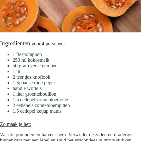
Ingrediënten
voor 4 personen:
1 flespompoen
250 ml kokosmelk
50 gram verse gember
1 ui
2 teentjes knoflook
1 Spaanse rode peper
handje wortels
1 liter groentebouillon
1,5 eetlepel zonnebloemolie
2 eetlepels zonnebloempitten
1,5 eetlepel ketjap manis
Zo maak je het:
Was de pompoen en halveer hem. Verwijder de zaden en draderige
binnenkant met een lepel en snijd het vruchtvlees in grove stukken.