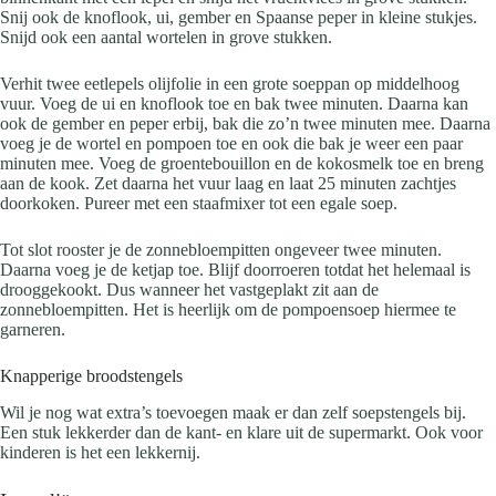
Snij ook de knoflook, ui, gember en Spaanse peper in kleine stukjes.
Snijd ook een aantal wortelen in grove stukken.
Verhit twee eetlepels olijfolie in een grote soeppan op middelhoog
vuur. Voeg de ui en knoflook toe en bak twee minuten. Daarna kan
ook de gember en peper erbij, bak die zo’n twee minuten mee. Daarna
voeg je de wortel en pompoen toe en ook die bak je weer een paar
minuten mee. Voeg de groentebouillon en de kokosmelk toe en breng
aan de kook. Zet daarna het vuur laag en laat 25 minuten zachtjes
doorkoken. Pureer met een staafmixer tot een egale soep.
Tot slot rooster je de zonnebloempitten ongeveer twee minuten.
Daarna voeg je de ketjap toe. Blijf doorroeren totdat het helemaal is
drooggekookt. Dus wanneer het vastgeplakt zit aan de
zonnebloempitten. Het is heerlijk om de pompoensoep hiermee te
garneren.
Knapperige broodstengels
Wil je nog wat extra’s toevoegen maak er dan zelf soepstengels bij.
Een stuk lekkerder dan de kant- en klare uit de supermarkt. Ook voor
kinderen is het een lekkernij.