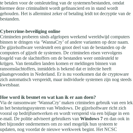
te betalen voor de ontsleuteling van de systemen/bestanden, omdat
hiermee deze criminaliteit wordt gefinancierd en in stand wordt
gehouden. Het is allerminst zeker of betaling leidt tot decryptie van de
bestanden.
Cybercrime-beveiliging online
Criminelen proberen sinds afgelopen weekend wereldwijd computers
binnen te dringen via ‘WannaCry’ of andere varianten op deze naam.
De gijzelsoftware versleutelt een groot deel van de bestanden op de
computers of gijzelt de systemen. De criminelen eisen vervolgens
losgeld van de slachtoffers om de bestanden weer ontsleuteld te
krijgen. Van tientallen landen komen er meldingen binnen van
ransomslachtoffers, inmiddels is bekend dat er infectie heeft
plaatsgevonden in Nederland. Er is nu voorkomen dat de cryptoware
zich automatisch verspreidt, maar individuele systemen zijn nog steeds
kwetsbaar.
Hoe word ik besmet en wat kan ik er aan doen?
Via de ransomware ‘WannaCry’ maken criminelen gebruik van een lek
in het besturingssysteem van Windows. De gijzelsoftware richt zich
vooral op bedrijfsnetwerken en wordt verspreid via een bijlage in een
e-mail. De politie adviseert gebruikers van
Windows 7
en dan ook in
het bijzonder ondernemers om zo snel mogelijk hun systeem te
updaten, nog voordat de nieuwe werkweek begint. Het NCSC