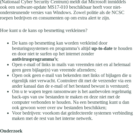
(Nationaal Cyber Security Centrum) meldt dat Microsoft inmiddels
ook een software-update MS17-010 beschikbaar heeft voor niet-
ondersteunende versies van Windows. Zowel politie als de NCSC
roepen bedrijven en consumenten op om extra alert te zijn.
Hoe kunt u de kans op besmetting verkleinen?
De kans op besmetting kan worden verkleind door
besturingssystemen en programma’s altijd
up-to-date
te houden
en door niet te surfen op het internet zonder
antivirusprogramma’s
;
Open e-mail of links in mails van vreemden niet en al helemaal
geen geen bijlage(n) van vreemde afzenders;
Open ook geen e-mail van bekenden met links of bijlagen die u
eigenlijk niet verwacht. Controleer dit met de verzender via een
ander kanaal dan de e-mail of het bestand bewust is verstuurd;
Om u te wapen tegen ransomware is het aanbevolen regelmatig
back-ups van uw bestanden te maken en deze niet met de
computer verbonden te houden. Na een besmetting kunt u dan
ook gewoon weer over uw bestanden beschikken;
Voor bedrijven: voorkom dat geïnfecteerde systemen verbinding
maken met de rest van het interne netwerk.
Onderzoek