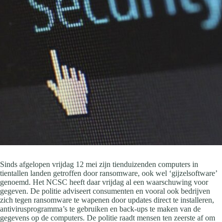
Sinds afgelopen vrijdag 12 mei zijn tienduizenden computers in
tientallen landen getroffen door ransomware, ook wel ‘gijzelsoftware’
genoemd. Het NCSC heeft daar vrijdag al een waarschuwing voor
gegeven. De politie adviseert consumenten en vooral ook bedrijven
zich tegen ransomware te wapenen door updates direct te installeren,
antivirusprogramma’s te gebruiken en back-ups te maken van de
gegevens op de computers. De politie raadt mensen ten zeerste af om