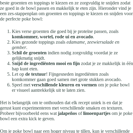
beste groenten en toppings te kiezen en ze zorgvuldig te snijden zodat
ze goed in de bowl passen en makkelijk te eten zijn. Hieronder vind je
een zes-stappenplan om groenten en toppings te kiezen en snijden voor
de perfecte poke bowl:
Kies verse groenten die goed bij je proteïne passen, zoals
komkommer, wortel, rode ui en avocado
.
Kies gezonde toppings zoals
edamame, zeewiersalade en
gember
.
Schil de groenten
indien nodig zorgvuldig voordat je ze
gelijkmatig snijdt.
Snijd de ingrediënten mooi en fijn
zodat je ze makkelijk in één
hap kunt eten.
Let op
de textuur
! Fijngesneden ingrediënten zoals
komkommer gaan goed samen met grote stukken avocado.
Speel met
verschillende kleuren en vormen
om je poke bowl
er visueel aantrekkelijk uit te laten zien.
Het is belangrijk om te onthouden dat elk recept uniek is en dat je
gerust kunt experimenteren met verschillende smaken en texturen.
Probeer bijvoorbeeld eens wat
jalapeños
of
limoenpartjes
om je poke
bowl een extra kick te geven.
Om je poke bowl naar een hoger niveau te tillen, kun je verschillende