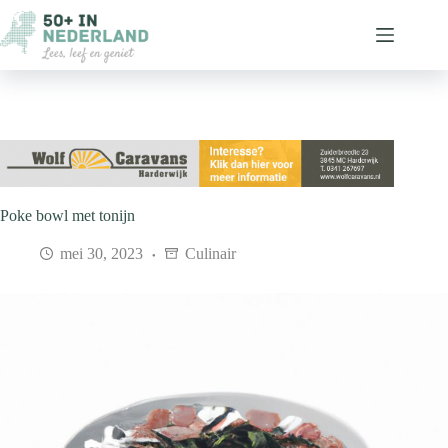
Ga
naar
de
inhoud
Poke bowl met tonijn
mei 30, 2023
Culinair