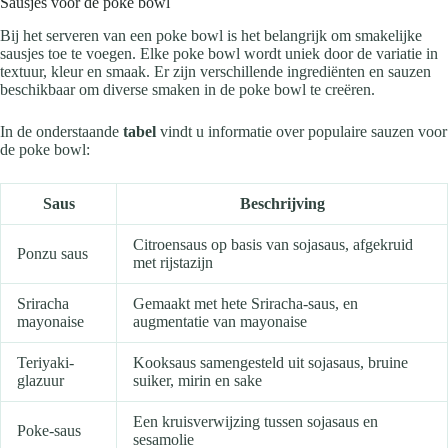
Sausjes voor de poke bowl
Bij het serveren van een poke bowl is het belangrijk om smakelijke
sausjes toe te voegen. Elke poke bowl wordt uniek door de variatie in
textuur, kleur en smaak. Er zijn verschillende ingrediënten en sauzen
beschikbaar om diverse smaken in de poke bowl te creëren.
In de onderstaande
tabel
vindt u informatie over populaire sauzen voor
de poke bowl:
Saus
Beschrijving
Citroensaus op basis van sojasaus, afgekruid
Ponzu saus
met rijstazijn
Sriracha
Gemaakt met hete Sriracha-saus, en
mayonaise
augmentatie van mayonaise
Teriyaki-
Kooksaus samengesteld uit sojasaus, bruine
glazuur
suiker, mirin en sake
Een kruisverwijzing tussen sojasaus en
Poke-saus
sesamolie