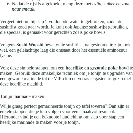
Nadat de rijst is afgekoeld, meng deze met
azijn, suiker en zout
naar smaak
.
Vergeet niet om bij stap 5 voldoende water te gebruiken, zodat de
sushirijst goed gaar wordt. Je kunt ook Japanse sushi-rijst gebruiken,
die speciaal is gemaakt voor gerechten zoals poke bowls.
Volgens
Sushi Wooshi
bevat witte sushirijst, na gestoomd te zijn, ook
wei, een geleiachtige laag die ontstaat door het essentiële aminozuur
lysine.
Volg deze simpele stappen om een
heerlijke en gezonde poke bowl
te
maken. Gebruik deze smakelijke techniek om je tonijn te upgraden van
een gewone marinade tot de VIP-club en verras je gasten of gezin met
deze heerlijke maaltijd.
Tonijn marinade maken
Wil je graag perfect gemarineerde tonijn op tafel toveren? Dan zijn er
enkele stappen die je kan volgen voor een smaakvol resultaat.
Hieronder vind je een beknopte handleiding om stap voor stap een
heerlijke marinade te maken voor je tonijn.