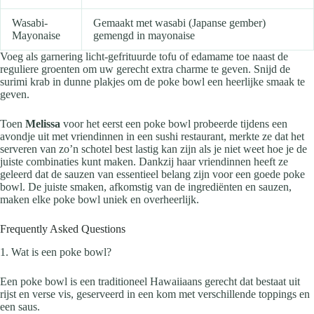
Wasabi-
Gemaakt met wasabi (Japanse gember)
Mayonaise
gemengd in mayonaise
Voeg als garnering licht-gefrituurde tofu of edamame toe naast de
reguliere groenten om uw gerecht extra charme te geven. Snijd de
surimi krab in dunne plakjes om de poke bowl een heerlijke smaak te
geven.
Toen
Melissa
voor het eerst een poke bowl probeerde tijdens een
avondje uit met vriendinnen in een sushi restaurant, merkte ze dat het
serveren van zo’n schotel best lastig kan zijn als je niet weet hoe je de
juiste combinaties kunt maken. Dankzij haar vriendinnen heeft ze
geleerd dat de sauzen van essentieel belang zijn voor een goede poke
bowl. De juiste smaken, afkomstig van de ingrediënten en sauzen,
maken elke poke bowl uniek en overheerlijk.
Frequently Asked Questions
1. Wat is een poke bowl?
Een poke bowl is een traditioneel Hawaiiaans gerecht dat bestaat uit
rijst en verse vis, geserveerd in een kom met verschillende toppings en
een saus.