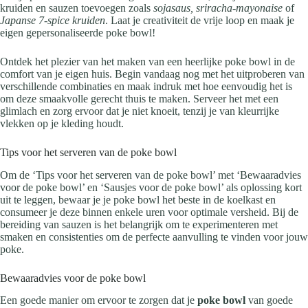
kruiden en sauzen toevoegen zoals
sojasaus, sriracha-mayonaise
of
Japanse 7-spice kruiden
. Laat je creativiteit de vrije loop en maak je
eigen gepersonaliseerde poke bowl!
Ontdek het plezier van het maken van een heerlijke poke bowl in de
comfort van je eigen huis. Begin vandaag nog met het uitproberen van
verschillende combinaties en maak indruk met hoe eenvoudig het is
om deze smaakvolle gerecht thuis te maken. Serveer het met een
glimlach en zorg ervoor dat je niet knoeit, tenzij je van kleurrijke
vlekken op je kleding houdt.
Tips voor het serveren van de poke bowl
Om de ‘Tips voor het serveren van de poke bowl’ met ‘Bewaaradvies
voor de poke bowl’ en ‘Sausjes voor de poke bowl’ als oplossing kort
uit te leggen, bewaar je je poke bowl het beste in de koelkast en
consumeer je deze binnen enkele uren voor optimale versheid. Bij de
bereiding van sauzen is het belangrijk om te experimenteren met
smaken en consistenties om de perfecte aanvulling te vinden voor jouw
poke.
Bewaaradvies voor de poke bowl
Een goede manier om ervoor te zorgen dat je
poke bowl
van goede