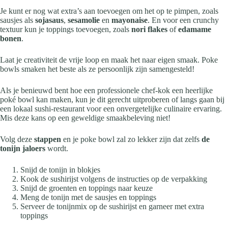
Je kunt er nog wat extra’s aan toevoegen om het op te pimpen, zoals
sausjes als
sojasaus
,
sesamolie
en
mayonaise
. En voor een crunchy
textuur kun je toppings toevoegen, zoals
nori flakes
of
edamame
bonen
.
Laat je creativiteit de vrije loop en maak het naar eigen smaak. Poke
bowls smaken het beste als ze persoonlijk zijn samengesteld!
Als je benieuwd bent hoe een professionele chef-kok een heerlijke
poké bowl kan maken, kun je dit gerecht uitproberen of langs gaan bij
een lokaal sushi-restaurant voor een onvergetelijke culinaire ervaring.
Mis deze kans op een geweldige smaakbeleving niet!
Volg deze
stappen
en je poke bowl zal zo lekker zijn dat zelfs
de
tonijn jaloers
wordt.
Snijd de tonijn in blokjes
Kook de sushirijst volgens de instructies op de verpakking
Snijd de groenten en toppings naar keuze
Meng de tonijn met de sausjes en toppings
Serveer de tonijnmix op de sushirijst en garneer met extra
toppings