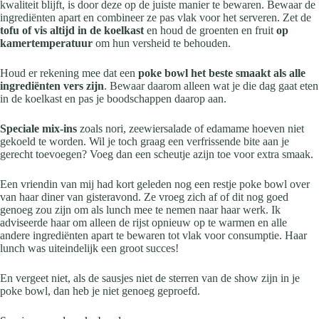
kwaliteit blijft, is door deze op de juiste manier te bewaren. Bewaar de
ingrediënten apart en combineer ze pas vlak voor het serveren. Zet de
tofu of vis altijd in de koelkast
en houd de groenten en fruit
op
kamertemperatuur
om hun versheid te behouden.
Houd er rekening mee dat een
poke bowl het beste smaakt als alle
ingrediënten vers zijn
. Bewaar daarom alleen wat je die dag gaat eten
in de koelkast en pas je boodschappen daarop aan.
Speciale mix-ins
zoals nori, zeewiersalade of edamame hoeven niet
gekoeld te worden. Wil je toch graag een verfrissende bite aan je
gerecht toevoegen? Voeg dan een scheutje azijn toe voor extra smaak.
Een vriendin van mij had kort geleden nog een restje poke bowl over
van haar diner van gisteravond. Ze vroeg zich af of dit nog goed
genoeg zou zijn om als lunch mee te nemen naar haar werk. Ik
adviseerde haar om alleen de rijst opnieuw op te warmen en alle
andere ingrediënten apart te bewaren tot vlak voor consumptie. Haar
lunch was uiteindelijk een groot succes!
En vergeet niet, als de sausjes niet de sterren van de show zijn in je
poke bowl, dan heb je niet genoeg geproefd.