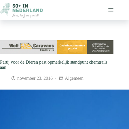
Ga
naar
de
inhoud
Partij voor de Dieren past opmerkelijk standpunt chemtrails
aan
november 23, 2016
Algemeen