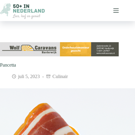
Ga
naar
de
inhoud
Pancetta
juli 5, 2023
Culinair