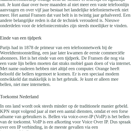
uit. Je kunt daar over twee maanden al niet meer een vaste telefoonlijn
aanvragen en over vijf jaar bestaat het landelijke telefonienetwerk niet
meer. Het aantal Fransen dat vast belt is in twintig jaar gehalveerd. Een
andere belangrijke reden is dat de techniek verouderd is. Nieuwe
onderdelen voor de telefoniecentrales zijn steeds moeilijker te vinden.
Einde van een tijdperk
Parijs had in 1878 de primeur van een telefoonnetwerk bij de
Wereldtentoonstelling, een jaar later kwamen de eerste commerciële
abonnees. Het is het einde van een tijdperk. De Fransen die nog via
een vaste lijn bellen moeten dat straks mobiel gaan doen of via internet.
Met name ouderen hebben niet altijd een computer. Orange heeft
beloofd die bellers tegemoet te komen. Er is een speciaal modem
ontwikkeld dat makkelijk is in het gebruik. Je kunt er alleen mee
bellen, niet mee internetten.
Toekomst Nederland
In ons land wordt ook steeds minder op de traditionele manier gebeld.
KPN stopt volgend jaar al met een aantal diensten, omdat er een forse
afname van gebruikers is. Bellen via voice-over-IP (VoIP) is het bellen
van de toekomst. VoIP is een afkorting voor Voice Over IP. Dus spraak
over een IP verbinding, in de meeste gevallen via een