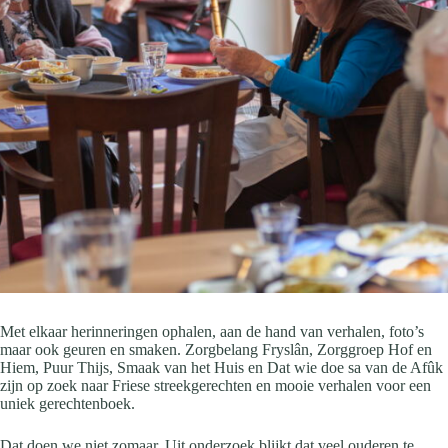
Met elkaar herinneringen ophalen, aan de hand van verhalen, foto’s
maar ook geuren en smaken. Zorgbelang Fryslân, Zorggroep Hof en
Hiem, Puur Thijs, Smaak van het Huis en Dat wie doe sa van de Afûk
zijn op zoek naar Friese streekgerechten en mooie verhalen voor een
uniek gerechtenboek.
Dat doen we niet zomaar. Uit onderzoek blijkt dat veel ouderen te