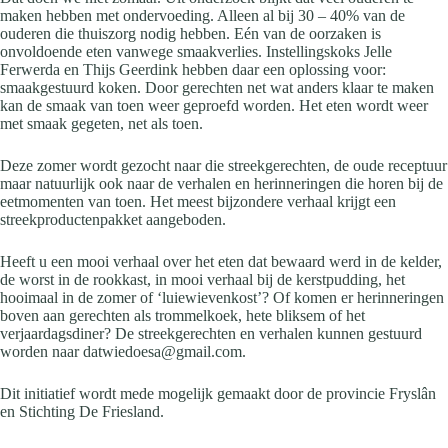
maken hebben met ondervoeding. Alleen al bij 30 – 40% van de
ouderen die thuiszorg nodig hebben. Eén van de oorzaken is
onvoldoende eten vanwege smaakverlies. Instellingskoks Jelle
Ferwerda en Thijs Geerdink hebben daar een oplossing voor:
smaakgestuurd koken. Door gerechten net wat anders klaar te maken
kan de smaak van toen weer geproefd worden. Het eten wordt weer
met smaak gegeten, net als toen.
Deze zomer wordt gezocht naar die streekgerechten, de oude receptuur
maar natuurlijk ook naar de verhalen en herinneringen die horen bij de
eetmomenten van toen. Het meest bijzondere verhaal krijgt een
streekproductenpakket aangeboden.
Heeft u een mooi verhaal over het eten dat bewaard werd in de kelder,
de worst in de rookkast, in mooi verhaal bij de kerstpudding, het
hooimaal in de zomer of ‘luiewievenkost’? Of komen er herinneringen
boven aan gerechten als trommelkoek, hete bliksem of het
verjaardagsdiner? De streekgerechten en verhalen kunnen gestuurd
worden naar datwiedoesa@gmail.com.
Dit initiatief wordt mede mogelijk gemaakt door de provincie Fryslân
en Stichting De Friesland.