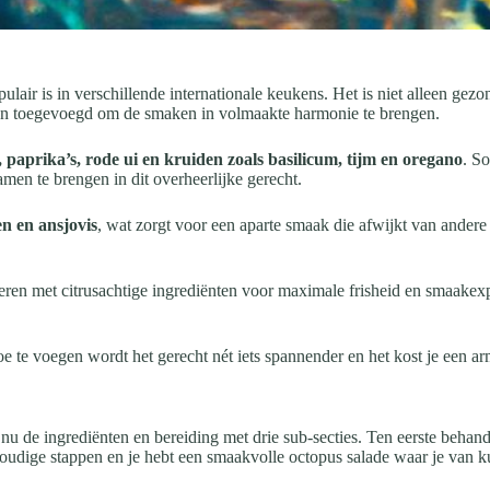
opulair is in verschillende internationale keukens. Het is niet alleen g
den toegevoegd om de smaken in volmaakte harmonie te brengen.
 paprika’s, rode ui en kruiden zoals basilicum, tijm en oregano
. S
men te brengen in dit overheerlijke gerecht.
en en ansjovis
, wat zorgt voor een aparte smaak die afwijkt van andere t
neren met citrusachtige ingrediënten voor maximale frisheid en smaakexp
oe te voegen wordt het gerecht nét iets spannender en het kost je een a
nu de ingrediënten en bereiding met drie sub-secties. Ten eerste behan
voudige stappen en je hebt een smaakvolle octopus salade waar je van k