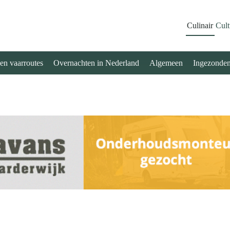
Culinair
Cult
 en vaarroutes
Overnachten in Nederland
Algemeen
Ingezonde