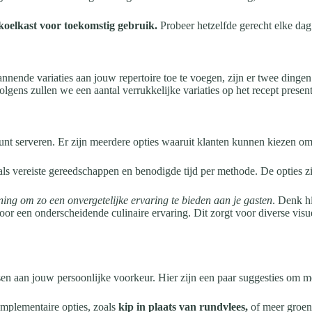
e koelkast voor toekomstig gebruik.
Probeer hetzelfde gerecht elke dag
nnende variaties aan jouw repertoire toe te voegen, zijn er twee dingen 
gens zullen we een aantal verrukkelijke variaties op het recept present
kunt serveren. Er zijn meerdere opties waaruit klanten kunnen kiezen om
als vereiste gereedschappen en benodigde tijd per methode. De opties z
ening om zo een onvergetelijke ervaring te bieden aan je gasten
. Denk h
or een onderscheidende culinaire ervaring. Dit zorgt voor diverse visu
ssen aan jouw persoonlijke voorkeur. Hier zijn een paar suggesties om m
omplementaire opties, zoals
kip in plaats van rundvlees,
of meer groen