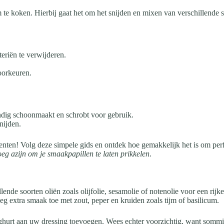
 te koken. Hierbij gaat het om het snijden en mixen van verschillende 
eriën te verwijderen.
oorkeuren.
ondig schoonmaakt en schrobt voor gebruik.
nijden.
enten! Volg deze simpele gids en ontdek hoe gemakkelijk het is om perf
eg azijn om je smaakpapillen te laten prikkelen
.
nde soorten oliën zoals olijfolie, sesamolie of notenolie voor een rij
oeg extra smaak toe met zout, peper en kruiden zoals tijm of basilicum.
oghurt aan uw dressing toevoegen. Wees echter voorzichtig, want somm