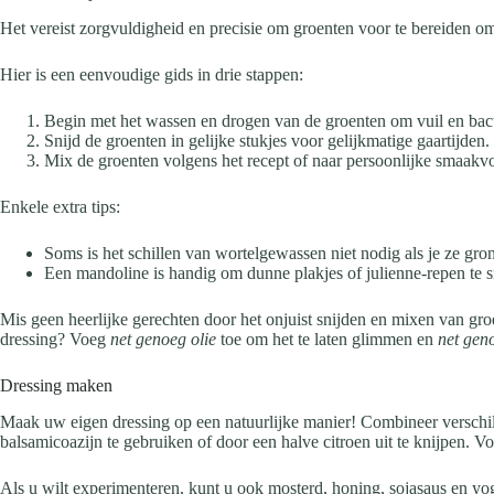
Het vereist zorgvuldigheid en precisie om groenten voor te bereiden om
Hier is een eenvoudige gids in drie stappen:
Begin met het wassen en drogen van de groenten om vuil en bact
Snijd de groenten in gelijke stukjes voor gelijkmatige gaartijden.
Mix de groenten volgens het recept of naar persoonlijke smaakv
Enkele extra tips:
Soms is het schillen van wortelgewassen niet nodig als je ze gr
Een mandoline is handig om dunne plakjes of julienne-repen te s
Mis geen heerlijke gerechten door het onjuist snijden en mixen van gro
dressing? Voeg
net genoeg olie
toe om het te laten glimmen en
net geno
Dressing maken
Maak uw eigen dressing op een natuurlijke manier! Combineer verschille
balsamicoazijn te gebruiken of door een halve citroen uit te knijpen. V
Als u wilt experimenteren, kunt u ook mosterd, honing, sojasaus en y