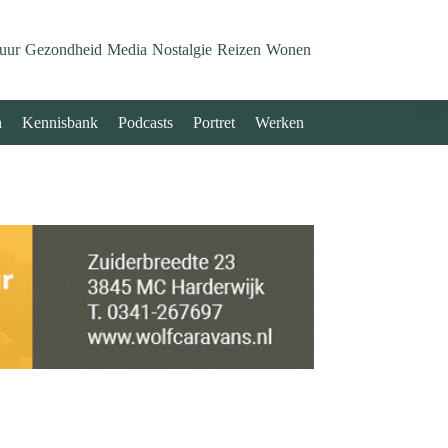
uur
Gezondheid
Media
Nostalgie
Reizen
Wonen
n
Kennisbank
Podcasts
Portret
Werken