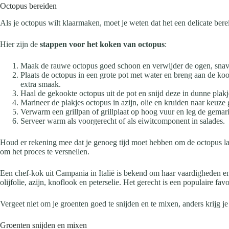
Octopus bereiden
Als je octopus wilt klaarmaken, moet je weten dat het een delicate b
Hier zijn de
stappen voor het koken van octopus
:
Maak de rauwe octopus goed schoon en verwijder de ogen, sna
Plaats de octopus in een grote pot met water en breng aan de ko
extra smaak.
Haal de gekookte octopus uit de pot en snijd deze in dunne plakj
Marineer de plakjes octopus in azijn, olie en kruiden naar keuz
Verwarm een grillpan of grillplaat op hoog vuur en leg de gemari
Serveer warm als voorgerecht of als eiwitcomponent in salades.
Houd er rekening mee dat je genoeg tijd moet hebben om de octopus la
om het proces te versnellen.
Een chef-kok uit Campania in Italië is bekend om haar vaardigheden en 
olijfolie, azijn, knoflook en peterselie. Het gerecht is een populaire fa
Vergeet niet om je groenten goed te snijden en te mixen, anders krijg je 
Groenten snijden en mixen