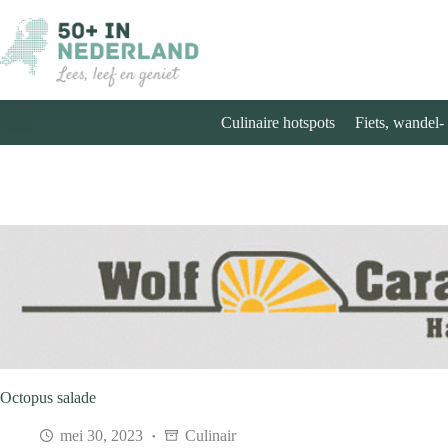
Ga
naar
de
inhoud
Culinaire hotspots
Fiets, wandel-
Octopus salade
mei 30, 2023
Culinair