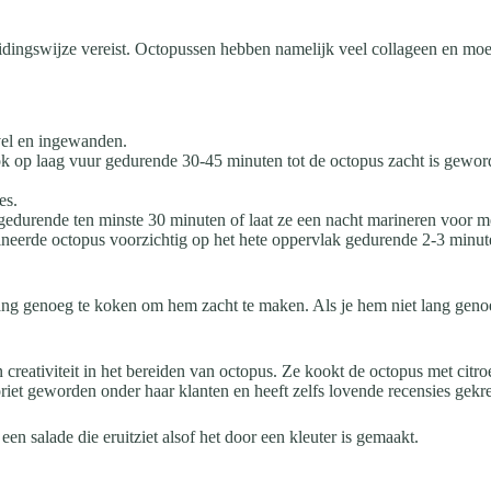
ereidingswijze vereist. Octopussen hebben namelijk veel collageen en 
vel en ingewanden.
ok op laag vuur gedurende 30-45 minuten tot de octopus zacht is geword
es.
e gedurende ten minste 30 minuten of laat ze een nacht marineren voor 
neerde octopus voorzichtig op het hete oppervlak gedurende 2-3 minuten
ng genoeg te koken om hem zacht te maken. Als je hem niet lang genoe
creativiteit in het bereiden van octopus. Ze kookt de octopus met citro
voriet geworden onder haar klanten en heeft zelfs lovende recensies gekreg
een salade die eruitziet alsof het door een kleuter is gemaakt.