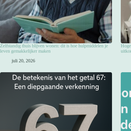
Zelfstandig thuis blijven wonen: dit is hoe hulpmiddelen je
Hoge 
leven gemakkelijker maken
uitko
juli 20, 2026