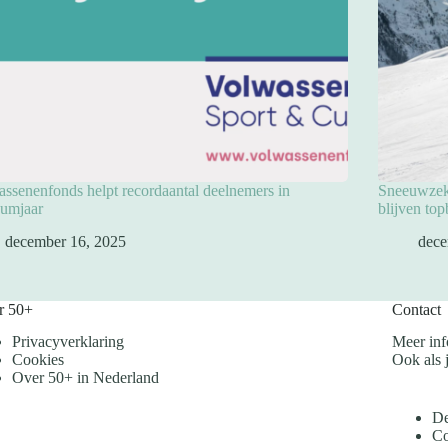
ssenenfonds helpt recordaantal deelnemers in
Sneeuwzeke
eumjaar
blijven to
december 16, 2025
dece
r 50+
Contact
Privacyverklaring
Meer inf
Cookies
Ook als j
Over 50+ in Nederland
De
Co