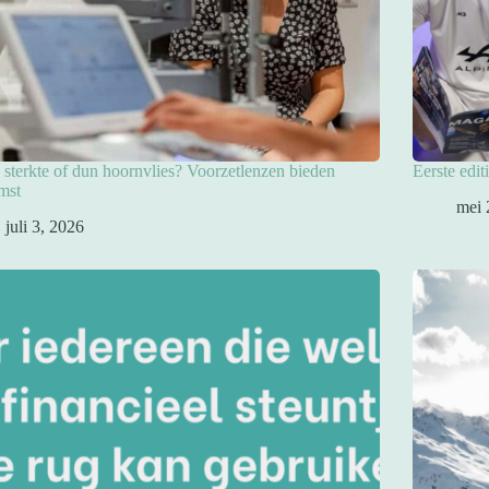
sterkte of dun hoornvlies? Voorzetlenzen bieden
Eerste edit
mst
mei 
juli 3, 2026