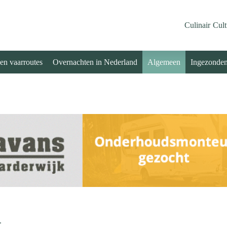
Culinair
Cult
 en vaarroutes
Overnachten in Nederland
Algemeen
Ingezonde
.