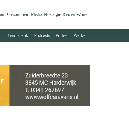
uur
Gezondheid
Media
Nostalgie
Reizen
Wonen
n
Kennisbank
Podcasts
Portret
Werken