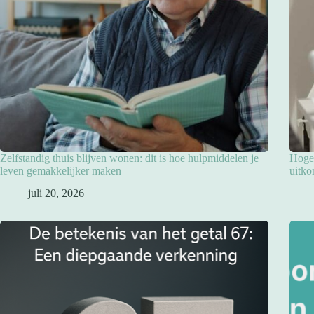
Zelfstandig thuis blijven wonen: dit is hoe hulpmiddelen je
Hoge 
leven gemakkelijker maken
uitko
juli 20, 2026