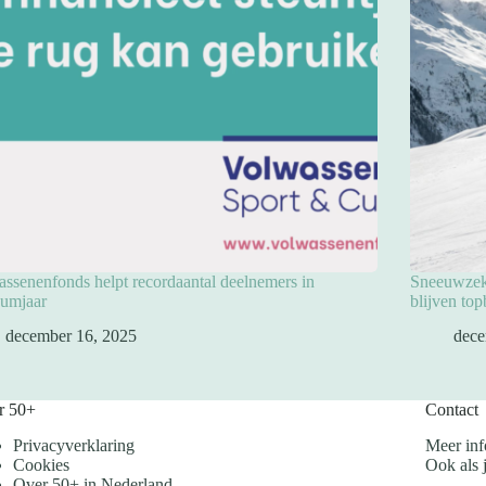
ssenenfonds helpt recordaantal deelnemers in
Sneeuwzeke
eumjaar
blijven to
december 16, 2025
dece
r 50+
Contact
Privacyverklaring
Meer inf
Cookies
Ook als j
Over 50+ in Nederland