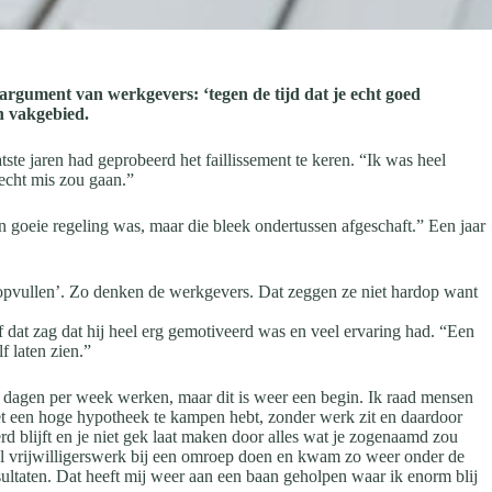
argument van werkgevers: ‘tegen de tijd dat je echt goed
n vakgebied.
ste jaren had geprobeerd het faillissement te keren. “Ik was heel
 echt mis zou gaan.”
en goeie regeling was, maar die bleek ondertussen afgeschaft.” Een jaar
het opvullen’. Zo denken de werkgevers. Dat zeggen ze niet hardop want
 dat zag dat hij heel erg gemotiveerd was en veel ervaring had. “Een
f laten zien.”
ie dagen per week werken, maar dit is weer een begin. Ik raad mensen
 met een hoge hypotheek te kampen hebt, zonder werk zit en daardoor
rd blijft en je niet gek laat maken door alles wat je zogenaamd zou
 snel vrijwilligerswerk bij een omroep doen en kwam zo weer onder de
ultaten. Dat heeft mij weer aan een baan geholpen waar ik enorm blij