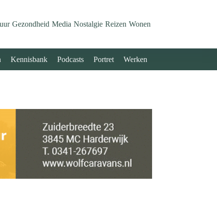
uur
Gezondheid
Media
Nostalgie
Reizen
Wonen
n
Kennisbank
Podcasts
Portret
Werken