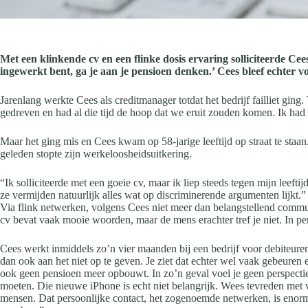
Met een klinkende cv en een flinke dosis ervaring solliciteerde C
ingewerkt bent, ga je aan je pensioen denken.’ Cees bleef echter 
Jarenlang werkte Cees als creditmanager totdat het bedrijf failliet gin
gedreven en had al die tijd de hoop dat we eruit zouden komen. Ik had 
Maar het ging mis en Cees kwam op 58-jarige leeftijd op straat te staa
geleden stopte zijn werkeloosheidsuitkering.
“Ik solliciteerde met een goeie cv, maar ik liep steeds tegen mijn leef
ze vermijden natuurlijk alles wat op discriminerende argumenten lijkt.”
Via flink netwerken, volgens Cees niet meer dan belangstellend communi
cv bevat vaak mooie woorden, maar de mens erachter tref je niet. In pers
Cees werkt inmiddels zo’n vier maanden bij een bedrijf voor debiteure
dan ook aan het niet op te geven. Je ziet dat echter wel vaak gebeuren 
ook geen pensioen meer opbouwt. In zo’n geval voel je geen perspectief 
moeten. Die nieuwe iPhone is echt niet belangrijk. Wees tevreden met wa
mensen. Dat persoonlijke contact, het zogenoemde netwerken, is enorm 