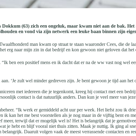
ees Dokkum (63) zich een ongeluk, maar kwam niet aan de bak. Het 
volhouden en vond via zijn netwerk een leuke baan binnen zijn eige
g. Twaalfhonderd man kwam op straat te staan waaronder Cees, die de laat
het erg naar mijn zin in dat bedrijf en kon gewoon niet geloven dat het
n. “Ik ben een positief mens en ik dacht dat er na de ww vast nog wel e
tijd aan. ‘Je zult wel minder gedreven zijn. Je bent gewoon je tijd aan 
ceren met iedereen die je tegenkomt, kreeg hij contact met een bedrijf
oonlijk contact is dat natuurlijk anders. Dan kun je veel meer van jezel
nbeheer. “Ik werk er gemiddeld acht uur per week. Het liefst zou ik dr
en ik kan het me best voorstellen als je nog maar in de vijftig bent en
meer, terwijl dat er mogelijk wel is! Het is belangrijk dat je gemotivee
t je hebt en blijf vooral niet thuis zitten. Maak je nuttig. Ik ging al
belangrijk. Daaruit volgen vaak de meest verrassende contacten en res