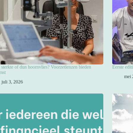
sterkte of dun hoornvlies? Voorzetlenzen bieden
Eerste edit
mst
mei 
juli 3, 2026