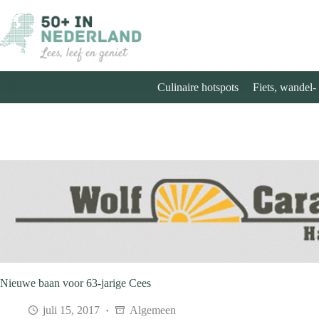
Ga
naar
de
inhoud
Culinaire hotspots
Fiets, wandel-
Nieuwe baan voor 63-jarige Cees
juli 15, 2017
Algemeen