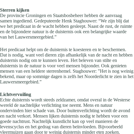
Sterren kijken
De provincie Groningen en Staatsbosbeheer hebben de aanvraag
samen ingediend. Gedeputeerde Henk Staghouwer: “We zijn blij dat
we het predicaat in de wacht hebben gesleept. Naast de rust, de ruimte
en de bijzondere natuur is de duisternis ook een belangrijke waarde
van het Lauwersmeergebied.”
Het predicaat helpt om de duisternis te koesteren en te beschermen.
Dat is nodig, want veel dieren zijn afhankelijk van de nacht en hebben
duisternis nodig om te kunnen leven. Het beleven van stilte en
duisternis in de natuur is voor veel mensen bijzonder. Ook genieten
mensen van een heldere sterrenhemel. Staghouwer: ”Het is nog weinig
bekend, maar op sommige dagen is zelfs het Noorderlicht te zien in het
Lauwersmeergebied.”
Lichtvervuiling
Echte duisternis wordt steeds zeldzamer, omdat overal in de Westerse
wereld de nachtelijke verlichting toe neemt. Mens en natuur
ondervinden hier schade van. Door buitenverlichting wordt de avond
en nacht verkort. Mensen lijken duisternis nodig te hebben voor een
goede nachtrust. Nachtelijk kunstlicht kan op veel manieren de
levenscyclus en het gedrag van dieren beïnvloeden. Bijvoorbeeld
vleermuizen gaan door te weinig duisternis minder eten zoeken.