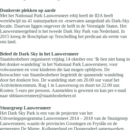
Donkerste plekken op aarde
Met het Nationaal Park Lauwersmeer erbij heeft de IDA heeft
wereldwijd nu 41 natuurparken en -reservaten aangeduid als Dark-Sky
locatie. Daarvan liggen ongeveer de helft in de Verenigde Staten. Het
Lauwersmeergebied is het tweede Dark Sky Park van Nederland. In
2015 kreeg de Boschplaat op Terschelling het predicaat als eerste van
ons land.
Beleef de Dark Sky in het Lauwersmeer
Staatsbosbeheer organiseert vrijdag 14 oktober een ‘Ik ben niet bang in
het donker-wandeling’ in het Nationaal Park Lauwersmeer, voor
volwassenen en voor kinderen die laat mogen opblijven. De
boswachter van Staatsbosbeheer begeleidt de spannende wandeling
door het donkere bos. De wandeling start om 20.00 uur vanaf het
Activiteitencentrum, Rug 1 in Lauwersoog en duurt tot 22.00 uur.
Kosten: 5 euro per persoon. Aanmelden is gewenst en kan per e-mail
naar sbblauwersmeer@staatsbosbeheer.nl
Stuurgroep Lauwersmeer
Het Dark Sky Park is een van de projecten van het
Uitvoeringsprogramma Lauwersmeer 2014 – 2018 van de Stuurgroep
Lauwersmeer, waarin de provincies Groningen en Fryslân en de
gemeenten De Marne, Kollumerland en Dongeradeel samenwerken.