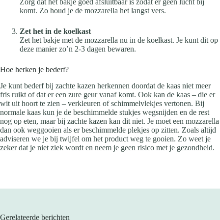
Zorg dat het bakje goed afsluitbaar is zodat er geen lucht bij
komt. Zo houd je de mozzarella het langst vers.
Zet het in de koelkast
Zet het bakje met de mozzarella nu in de koelkast. Je kunt dit op
deze manier zo’n 2-3 dagen bewaren.
Hoe herken je bederf?
Je kunt bederf bij zachte kazen herkennen doordat de kaas niet meer
fris ruikt of dat er een zure geur vanaf komt. Ook kan de kaas – die er
wit uit hoort te zien – verkleuren of schimmelvlekjes vertonen. Bij
normale kaas kun je de beschimmelde stukjes wegsnijden en de rest
nog op eten, maar bij zachte kazen kan dit niet. Je moet een mozzarella
dan ook weggooien als er beschimmelde plekjes op zitten. Zoals altijd
adviseren we je bij twijfel om het product weg te gooien. Zo weet je
zeker dat je niet ziek wordt en neem je geen risico met je gezondheid.
Gerelateerde berichten