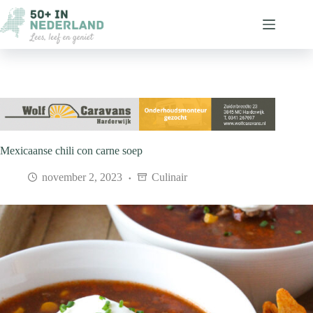
Ga
naar
de
inhoud
Mexicaanse chili con carne soep
november 2, 2023
Culinair