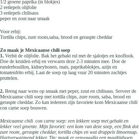
1/2 groene paprika (in blokjes)
2 eetlepels olijfolie
3 eetlepels chilisaus
peper en zout naar smaak
Voor erbij:
Tortilla chips, zure room,salsa, brood en geraspte cheddar
Zo maak je Mexicaanse chili soep
1.
Verhit de olijfolie. Bak het gehakt rul met de sjalotjes en knoflook.
Doe de kruiden erbij en verwarm deze 2-3 minuten mee. Doe de
runderbouillon, kidneybonen, mais, paprikablokjes, azijn en
tomatenfrito erbij. Laat de soep op laag vuur 20 minuten zachtjes
pruttelen.
2.
Breng naar wens op smaak met peper, zout en chilisaus. Serveer de
Mexicaanse chili soep met tortilla chips, zure room, salsa, brood en
geraspte cheddar. Zo kan iedereen zijn favoriete kom Mexicaanse chili
con carne soep bouwen.
Mexicaanse chili con carne soep: een lekkere soep met gehakt en
lekker veel groente. Mijn favoriet: een kom van deze soep, een flink dot
zure room, geraspte cheddar, tortilla chips en wat druppels limoensap.
Hartverwarmend lekker. Tip: maak er eenvouudig een maaltijdsoep