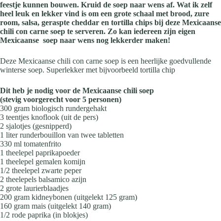
feestje kunnen bouwen. Kruid de soep naar wens af. Wat ik zelf
heel leuk en lekker vind is om een grote schaal met brood, zure
room, salsa, geraspte cheddar en tortilla chips bij deze Mexicaanse
chili con carne soep te serveren. Zo kan iedereen zijn eigen
Mexicaanse soep naar wens nog lekkerder maken!
Deze Mexicaanse chili con carne soep is een heerlijke goedvullende
winterse soep. Superlekker met bijvoorbeeld tortilla chip
Dit heb je nodig voor de Mexicaanse chili soep
(stevig voorgerecht voor 5 personen)
300 gram biologisch rundergehakt
3 teentjes knoflook (uit de pers)
2 sjalotjes (gesnipperd)
1 liter runderbouillon van twee tabletten
330 ml tomatenfrito
1 theelepel paprikapoeder
1 theelepel gemalen komijn
1/2 theelepel zwarte peper
2 theelepels balsamico azijn
2 grote laurierblaadjes
200 gram kidneybonen (uitgelekt 125 gram)
160 gram mais (uitgelekt 140 gram)
1/2 rode paprika (in blokjes)