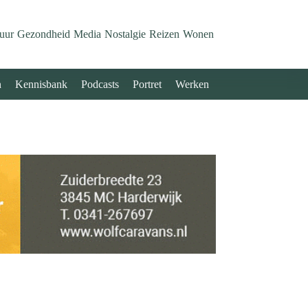
uur
Gezondheid
Media
Nostalgie
Reizen
Wonen
n
Kennisbank
Podcasts
Portret
Werken