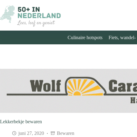
Ga
naar
de
inhoud
Culinaire hotspots
Fiets, wandel-
Lekkerbekje bewaren
juni 27, 2020
Bewaren