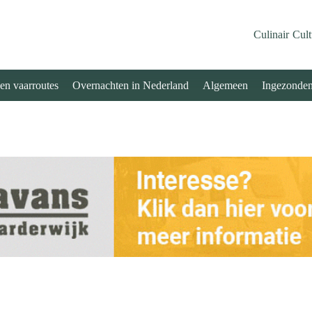
Culinair
Cult
 en vaarroutes
Overnachten in Nederland
Algemeen
Ingezonde