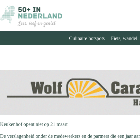
Ga
naar
de
inhoud
Culinaire hotspots
Fiets, wandel-
Keukenhof opent niet op 21 maart
De verslagenheid onder de medewerkers en de partners die een jaar aa