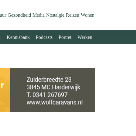
uur
Gezondheid
Media
Nostalgie
Reizen
Wonen
n
Kennisbank
Podcasts
Portret
Werken