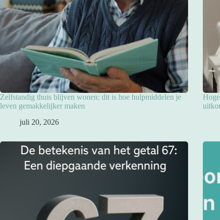
Zelfstandig thuis blijven wonen: dit is hoe hulpmiddelen je
Hoge 
leven gemakkelijker maken
uitko
juli 20, 2026