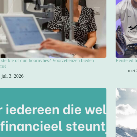
sterkte of dun hoornvlies? Voorzetlenzen bieden
Eerste edit
mst
mei 
juli 3, 2026