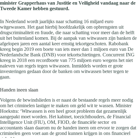
minister Grapperhaus van Justitie en Veiligheid vandaag naar de
Tweede Kamer hebben gestuurd.
In Nederland wordt jaarlijks naar schatting 16 miljard euro
witgewassen. Het gaat hierbij hoofdzakelijk om opbrengsten uit
drugscriminaliteit en fraude, die naar schatting voor meer dan de helft
uit het buitenland komen. Bij de aanpak van witwassen zijn banken de
afgelopen jaren een aantal keer ernstig tekortgeschoten. Rabobank
kreeg begin 2019 een boete van iets meer dan 1 miljoen euro van De
Nederlandsche Bank (DNB) voor tekortschietingen. Concurrent ING
kreeg in 2018 een recordboete van 775 miljoen euro wegens het niet
naleven van regels tegen witwassen. Inmiddels worden er grote
investeringen gedaan door de banken om witwassen beter tegen te
gaan.
Handen ineen slaan
Volgens de bewindslieden is er naast de bestaande regels meer nodig
om het criminelen lastiger te maken om geld wit te wassen. Minister
Hoekstra: ‘Witwassen is een heel groot probleem dat gezamenlijk
aangepakt moet worden. Het kabinet, toezichthouders, de Financial
Intelligence Unit (FIU), OM, FIOD, de financiële sector en
accountants slaan daarom nu de handen ineen om ervoor te zorgen dat
criminelen geen voet aan de grond kunnen krijgen in ons financieel