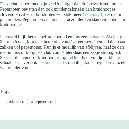
De zachte pepernoten zijn veel luchtiger dan de brosse kruidnootjes.
Pepernoten bevatten dan ook minder calorieën dan kruidnootjes.
Bovendien zit er in kruidnoten een stuk meer
(verzadigd) vet
dan in
pepernoten. Pepernoten zijn dus een gezondere en slankere optie dan
kruidnootjes.
Uiteraard blijft het allebei snoepgoed en dus een extraatje. Als je op je
lijn wilt letten, kun je je beter niet vanaf september al tegoed doen aan
zakken vol pepernoten. Kun je er moeilijk van afblijven, haal ze dan
niet in huis of koop pas vlak voor Sinterklaas een zakje strooigoed.
Serveer de peper- of kruidnootjes op het heerlijk avondje in kleine
schaaltjes en zet ook
gezonde snacks
op tafel, dan snoep je er vanzelf
wat minder van.
Tags
#
kruidnoten
#
pepernoten