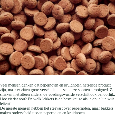
Veel mensen denken dat pepernoten en kruidnoten hetzelfde product
zijn, maar er zitten grote verschillen tussen deze soorten strooigoed. Ze
smaken niet alleen anders, de voedingswaarde verschilt ook behoorlijk.
Hoe zit dat nou? En welk lekkers is de beste keuze als je op je lijn wilt
letten?
De meeste mensen hebben het steevast over pepernoten, maar bakkers
maken onderscheid tussen pepernoten en kruidnoten.