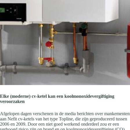
Elke (moderne) cv-ketel kan een koolmonoxidevergiftiging
veroorzaken
Afgelopen dagen verschenen in de media berichten over mankementen
aan Nefit cv-ketels van het type Topline, die zijn geproduceerd tussen
2006 en 2009. Door een niet goed werkend onderdeel zou er een
verhoogd risico zijn op brand en op koolmonoxidevergiftiging (CO),