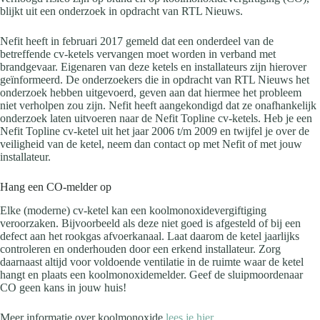
blijkt uit een onderzoek in opdracht van RTL Nieuws.
Nefit heeft in februari 2017 gemeld dat een onderdeel van de
betreffende cv-ketels vervangen moet worden in verband met
brandgevaar. Eigenaren van deze ketels en installateurs zijn hierover
geïnformeerd. De onderzoekers die in opdracht van RTL Nieuws het
onderzoek hebben uitgevoerd, geven aan dat hiermee het probleem
niet verholpen zou zijn. Nefit heeft aangekondigd dat ze onafhankelijk
onderzoek laten uitvoeren naar de Nefit Topline cv-ketels. Heb je een
Nefit Topline cv-ketel uit het jaar 2006 t/m 2009 en twijfel je over de
veiligheid van de ketel, neem dan contact op met Nefit of met jouw
installateur.
Hang een CO-melder op
Elke (moderne) cv-ketel kan een koolmonoxidevergiftiging
veroorzaken. Bijvoorbeeld als deze niet goed is afgesteld of bij een
defect aan het rookgas afvoerkanaal. Laat daarom de ketel jaarlijks
controleren en onderhouden door een erkend installateur. Zorg
daarnaast altijd voor voldoende ventilatie in de ruimte waar de ketel
hangt en plaats een koolmonoxidemelder. Geef de sluipmoordenaar
CO geen kans in jouw huis!
Meer informatie over koolmonoxide
lees je hier
.