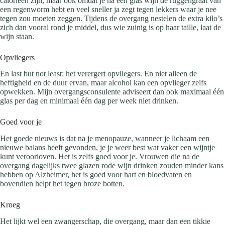
calorieën zijn, maar ook omdat je na een glas wijn de ruggengraat van
een regenworm hebt en veel sneller ja zegt tegen lekkers waar je nee
tegen zou moeten zeggen. Tijdens de overgang nestelen de extra kilo’s
zich dan vooral rond je middel, dus wie zuinig is op haar taille, laat de
wijn staan.
Opvliegers
En last but not least: het verergert opvliegers. En niet alleen de
heftigheid en de duur ervan, maar alcohol kan een opvlieger zelfs
opwekken. Mijn overgangsconsulente adviseert dan ook maximaal één
glas per dag en minimaal één dag per week niet drinken.
Goed voor je
Het goede nieuws is dat na je menopauze, wanneer je lichaam een
nieuwe balans heeft gevonden, je je weer best wat vaker een wijntje
kunt veroorloven. Het is zelfs goed voor je. Vrouwen die na de
overgang dagelijks twee glazen rode wijn drinken zouden minder kans
hebben op Alzheimer, het is goed voor hart en bloedvaten en
bovendien helpt het tegen broze botten.
Kroeg
Het lijkt wel een zwangerschap, die overgang, maar dan een tikkie