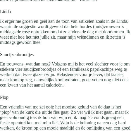
Linda
Ik erger me groen en geel aan de toon van artikelen zoals in de Linda,
waarin de suggestie wordt gewekt dat hele hordes (huis)vrouwen ’s
middags de rosé optrekken omdat ze anders de dag niet doorkomen. Ik
weet niet hoe het met jullie zit, maar mijn vriendinnen en ik zetten ’s
middags gewoon thee.
Saucijzenbroodjes
En trouwens, wat dan nog? Volgens mij is het veel slechter voor je om
stiekem vier saucijzenbroodjes of een familiezak paprikachips weg te
werken dan twee glazen wijn. Belastender voor je lever, dat laatste,
maar kom op zeg, nauwelijks koolhydraten, geen vet en nog niet eens
een kwart van het aantal calorieën.
Plop
Een vriendin van me zei ooit: het mooiste geluid van de dag is het
‘plop’ van de kurk die uit de fles gaat. Zo ver wil ik niet gaan, maar ik
geef volmondig toe: ik hou van wijn en ik mag ’s avonds graag een
flesje opentrekken met mijn lief. Wijn is de beloning na een dag hard
werken, de kroon op een mooie maaltijd en de omlijsting van een goed