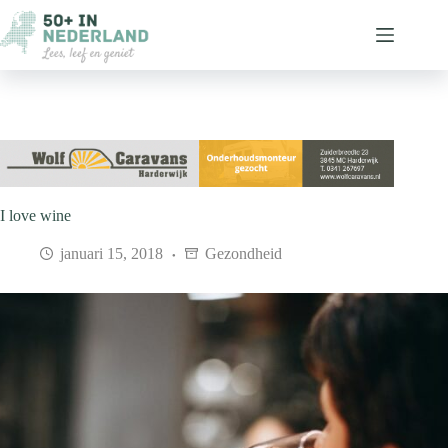
Ga
naar
de
inhoud
I love wine
januari 15, 2018
Gezondheid