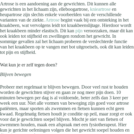
Artrose is een aandoening aan de gewrichten. Dit kunnen alle
gewrichten in het lichaam zijn, elleboogartrose,
knieartrose
en
heupartrose zijn slechts enkele voorbeelden van de verschillende
varianten van de ziekte.
Artrose
begint vaak bij een ontsteking in het
kraakbeen, wat vervolgens leidt tot kraakbeenslijtage. Hierdoor wordt
het kraakbeen minder elastisch. Dit kan
pijn
veroorzaken, maar dit kan
ook leiden tot stijfheid en zwellingen rondom het gewricht. In
sommige gevallen zal het lichaam proberen de verslechterde functie
van het kraakbeen op te vangen met bot uitgroeisels, ook dit kan leiden
tot pijn en stijfheid.
Wat kun je er zelf tegen doen?
Blijven bewegen
Probeer met regelmaat te blijven bewegen. Door veel rust te houden
worden de gewrichten stijver en gaan ze nog meer pijn doen. 10
minuten bewegen per dag is al voldoende, beter zelfs dan 3 keer per
week een uur. Niet alle vormen van beweging zijn goed voor artrose
patiënten, maar sporten als zwemmen en fietsen kunnen echt geen
kwaad. Regelmatig fietsen houdt je conditie op peil, maar zorgt er ook
voor dat je gewrichten soepel blijven. Mocht je niet van fietsen of
zwemmen houden, maak een afspraak met een fysiotherapeut. Hier
kun je gerichte oefeningen volgen die het gewricht soepel houden en