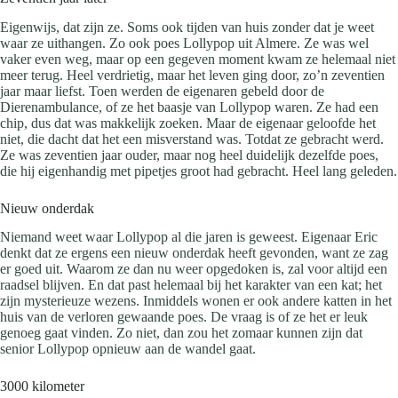
Eigenwijs, dat zijn ze. Soms ook tijden van huis zonder dat je weet
waar ze uithangen. Zo ook poes Lollypop uit Almere. Ze was wel
vaker even weg, maar op een gegeven moment kwam ze helemaal niet
meer terug. Heel verdrietig, maar het leven ging door, zo’n zeventien
jaar maar liefst. Toen werden de eigenaren gebeld door de
Dierenambulance, of ze het baasje van Lollypop waren. Ze had een
chip, dus dat was makkelijk zoeken. Maar de eigenaar geloofde het
niet, die dacht dat het een misverstand was. Totdat ze gebracht werd.
Ze was zeventien jaar ouder, maar nog heel duidelijk dezelfde poes,
die hij eigenhandig met pipetjes groot had gebracht. Heel lang geleden.
Nieuw onderdak
Niemand weet waar Lollypop al die jaren is geweest. Eigenaar Eric
denkt dat ze ergens een nieuw onderdak heeft gevonden, want ze zag
er goed uit. Waarom ze dan nu weer opgedoken is, zal voor altijd een
raadsel blijven. En dat past helemaal bij het karakter van een kat; het
zijn mysterieuze wezens. Inmiddels wonen er ook andere katten in het
huis van de verloren gewaande poes. De vraag is of ze het er leuk
genoeg gaat vinden. Zo niet, dan zou het zomaar kunnen zijn dat
senior Lollypop opnieuw aan de wandel gaat.
3000 kilometer