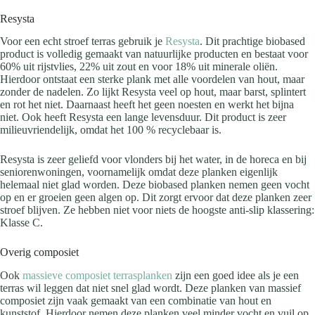
Resysta
Voor een echt stroef terras gebruik je
Resysta
. Dit prachtige biobased
product is volledig gemaakt van natuurlijke producten en bestaat voor
60% uit rijstvlies, 22% uit zout en voor 18% uit minerale oliën.
Hierdoor ontstaat een sterke plank met alle voordelen van hout, maar
zonder de nadelen. Zo lijkt Resysta veel op hout, maar barst, splintert
en rot het niet. Daarnaast heeft het geen noesten en werkt het bijna
niet. Ook heeft Resysta een lange levensduur. Dit product is zeer
milieuvriendelijk, omdat het 100 % recyclebaar is.
Resysta is zeer geliefd voor vlonders bij het water, in de horeca en bij
seniorenwoningen, voornamelijk omdat deze planken eigenlijk
helemaal niet glad worden. Deze biobased planken nemen geen vocht
op en er groeien geen algen op. Dit zorgt ervoor dat deze planken zeer
stroef blijven. Ze hebben niet voor niets de hoogste anti-slip klassering:
Klasse C.
Overig composiet
Ook
massieve composiet terrasplanken
zijn een goed idee als je een
terras wil leggen dat niet snel glad wordt. Deze planken van massief
composiet zijn vaak gemaakt van een combinatie van hout en
kunststof. Hierdoor nemen deze planken veel minder vocht en vuil op