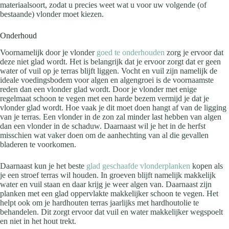
materiaalsoort, zodat u precies weet wat u voor uw volgende (of
bestaande) vlonder moet kiezen.
Onderhoud
Voornamelijk door je vlonder
goed te onderhouden
zorg je ervoor dat
deze niet glad wordt. Het is belangrijk dat je ervoor zorgt dat er geen
water of vuil op je terras blijft liggen. Vocht en vuil zijn namelijk de
ideale voedingsbodem voor algen en algengroei is de voornaamste
reden dan een vlonder glad wordt. Door je vlonder met enige
regelmaat schoon te vegen met een harde bezem vermijd je dat je
vlonder glad wordt. Hoe vaak je dit moet doen hangt af van de ligging
van je terras. Een vlonder in de zon zal minder last hebben van algen
dan een vlonder in de schaduw. Daarnaast wil je het in de herfst
misschien wat vaker doen om de aanhechting van al die gevallen
bladeren te voorkomen.
Daarnaast kun je het beste
glad geschaafde vlonderplanken
kopen als
je een stroef terras wil houden. In groeven blijft namelijk makkelijk
water en vuil staan en daar krijg je weer algen van. Daarnaast zijn
planken met een glad oppervlakte makkelijker schoon te vegen. Het
helpt ook om je hardhouten terras jaarlijks met hardhoutolie te
behandelen. Dit zorgt ervoor dat vuil en water makkelijker wegspoelt
en niet in het hout trekt.