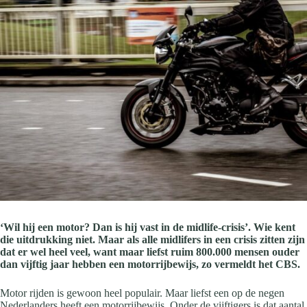
‘Wil hij een motor? Dan is hij vast in de midlife-crisis’. Wie kent
die uitdrukking niet. Maar als alle midlifers in een crisis zitten zijn
dat er wel heel veel, want maar liefst ruim 800.000 mensen ouder
dan vijftig jaar hebben een motorrijbewijs, zo vermeldt het CBS.
Motor rijden is gewoon heel populair. Maar liefst een op de negen
Nederlanders heeft een motorrijbewijs. Onder de vijftigers is dat aantal