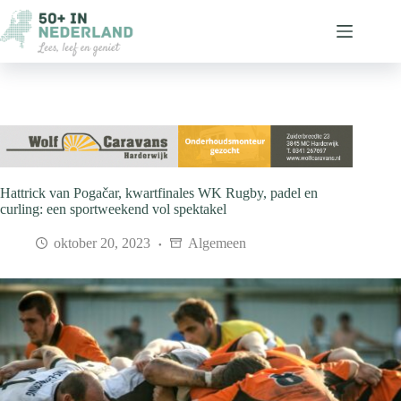
Ga
naar
de
inhoud
Hattrick van Pogačar, kwartfinales WK Rugby, padel en
curling: een sportweekend vol spektakel
oktober 20, 2023
Algemeen