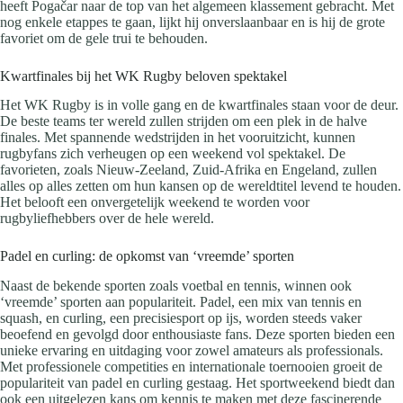
heeft Pogačar naar de top van het algemeen klassement gebracht. Met
nog enkele etappes te gaan, lijkt hij onverslaanbaar en is hij de grote
favoriet om de gele trui te behouden.
Kwartfinales bij het WK Rugby beloven spektakel
Het WK Rugby is in volle gang en de kwartfinales staan voor de deur.
De beste teams ter wereld zullen strijden om een plek in de halve
finales. Met spannende wedstrijden in het vooruitzicht, kunnen
rugbyfans zich verheugen op een weekend vol spektakel. De
favorieten, zoals Nieuw-Zeeland, Zuid-Afrika en Engeland, zullen
alles op alles zetten om hun kansen op de wereldtitel levend te houden.
Het belooft een onvergetelijk weekend te worden voor
rugbyliefhebbers over de hele wereld.
Padel en curling: de opkomst van ‘vreemde’ sporten
Naast de bekende sporten zoals voetbal en tennis, winnen ook
‘vreemde’ sporten aan populariteit. Padel, een mix van tennis en
squash, en curling, een precisiesport op ijs, worden steeds vaker
beoefend en gevolgd door enthousiaste fans. Deze sporten bieden een
unieke ervaring en uitdaging voor zowel amateurs als professionals.
Met professionele competities en internationale toernooien groeit de
populariteit van padel en curling gestaag. Het sportweekend biedt dan
ook een uitgelezen kans om kennis te maken met deze fascinerende