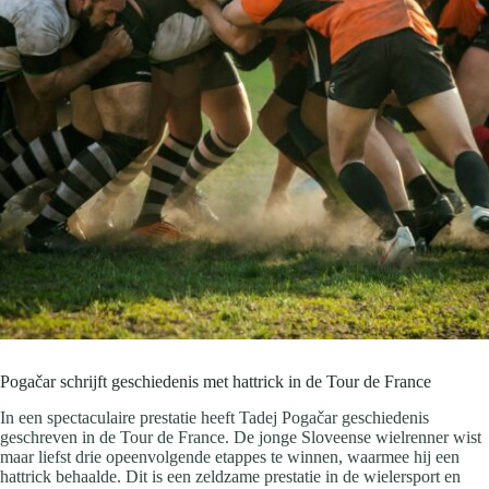
Pogačar schrijft geschiedenis met hattrick in de Tour de France
In een spectaculaire prestatie heeft Tadej Pogačar geschiedenis
geschreven in de Tour de France. De jonge Sloveense wielrenner wist
maar liefst drie opeenvolgende etappes te winnen, waarmee hij een
hattrick behaalde. Dit is een zeldzame prestatie in de wielersport en