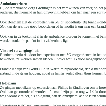
Ambulanceritten
Bij de Ambulance Zorg Groningen is het verdwijnen van zorg op het plat
ouderen, die niemand in hun omgeving hebben om hen naar een zorgverle
Ook Benthem ziet de voordelen van 5G bij spoedhulp. Bij brandwonden
5G, kan de arts live goed beoordelen of het nodig is om naar een bra
Ook kan in de toekomst al in de ambulance worden begonnen met behan
worden totdat de patiënt in het ziekenhuis ligt.
Virtueel verzorgingshuis
Benthem merkt dat door het experiment met 5G zorgverleners in het noor
bewoners, ze werken samen ideeën uit over wat 5G voor mogelijkhede
Francie Kaaijk van Goud Oud in Warffum bijvoorbeeld, denkt met dorp
afstand in de gaten houden, zodat ze langer veilig alleen thuis kunnen 
Hologram
Ze gingen met elkaar op excursie naar Philips in Eindhoven om te horen
Ook kan gecontroleerd worden of iemand zijn pillen nog wel slikt doo
weg woont virtueel, als hologram, aan de ontbijttafel aan te laten schui
Vooralsnog is 5G toekomstmuziek. Maar het geeft in de provincie Groni