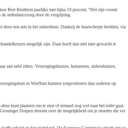
eur Bert Benthem jaarlijks met bijna 10 procent. “Het zijn vooral
p de ambulancezorg door de vergrijzing.
oor een arts in het ziekenhuis. Dankzij de haarscherpe beelden, via
handelkeuzes mogelijk zijn. Daar hoeft dan niet mee gewacht te
r aan tafel zitten. Verzorgingshuizen, huisartsen, ziekenhuizen,
verzorgingshuis in Warffum kunnen zorgverleners dan ouderen op
deur kunt plaatsen om te zien of iemand nog wel naar het toilet gaat.
de Groninger Dorpen droomt over de mogelijkheid om je moeder die ver
leefbaarheid op het platteland. De Europese Commissie streeft ernaar