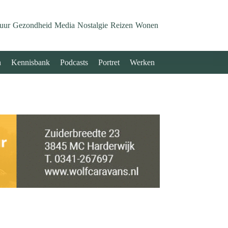
uur
Gezondheid
Media
Nostalgie
Reizen
Wonen
n
Kennisbank
Podcasts
Portret
Werken