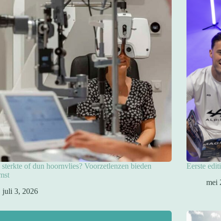
sterkte of dun hoornvlies? Voorzetlenzen bieden
Eerste edit
mst
mei 
juli 3, 2026