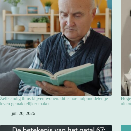
Zelfstandig thuis blijven wonen: dit is hoe hulpmiddelen je
Hoge 
leven gemakkelijker maken
uitko
juli 20, 2026