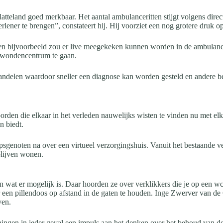
teland goed merkbaar. Het aantal ambulanceritten stijgt volgens direct
ner te brengen”, constateert hij. Hij voorziet een nog grotere druk o
 bijvoorbeeld zou er live meegekeken kunnen worden in de ambulance d
ndwondencentrum te gaan.
delen waardoor sneller een diagnose kan worden gesteld en andere be
den die elkaar in het verleden nauwelijks wisten te vinden nu met elkaa
n biedt.
sgenoten na over een virtueel verzorgingshuis. Vanuit het bestaande 
blijven wonen.
 wat er mogelijk is. Daar hoorden ze over verklikkers die je op een wc-
r een pillendoos op afstand in de gaten te houden. Inge Zwerver van 
ven.
ngen in ieder geval een impuls aan het denken over het behoud van de 