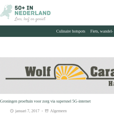
Ga
naar
de
inhoud
Culinaire hotspots
Fiets, wandel-
Groningen proeftuin voor zorg via supersnel 5G-internet
januari 7, 2017
Algemeen