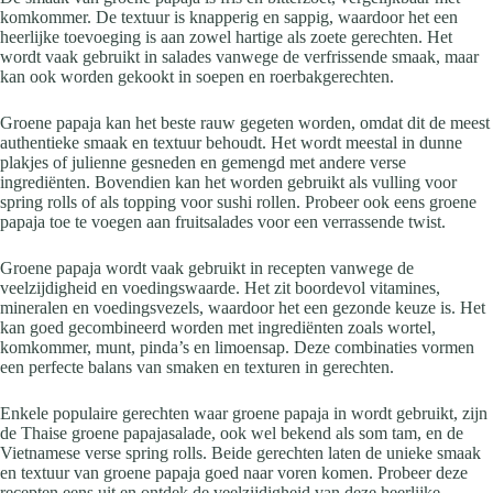
komkommer. De textuur is knapperig en sappig, waardoor het een
heerlijke toevoeging is aan zowel hartige als zoete gerechten. Het
wordt vaak gebruikt in salades vanwege de verfrissende smaak, maar
kan ook worden gekookt in soepen en roerbakgerechten.
Groene papaja kan het beste rauw gegeten worden, omdat dit de meest
authentieke smaak en textuur behoudt. Het wordt meestal in dunne
plakjes of julienne gesneden en gemengd met andere verse
ingrediënten. Bovendien kan het worden gebruikt als vulling voor
spring rolls of als topping voor sushi rollen. Probeer ook eens groene
papaja toe te voegen aan fruitsalades voor een verrassende twist.
Groene papaja wordt vaak gebruikt in recepten vanwege de
veelzijdigheid en voedingswaarde. Het zit boordevol vitamines,
mineralen en voedingsvezels, waardoor het een gezonde keuze is. Het
kan goed gecombineerd worden met ingrediënten zoals wortel,
komkommer, munt, pinda’s en limoensap. Deze combinaties vormen
een perfecte balans van smaken en texturen in gerechten.
Enkele populaire gerechten waar groene papaja in wordt gebruikt, zijn
de Thaise groene papajasalade, ook wel bekend als som tam, en de
Vietnamese verse spring rolls. Beide gerechten laten de unieke smaak
en textuur van groene papaja goed naar voren komen. Probeer deze
recepten eens uit en ontdek de veelzijdigheid van deze heerlijke