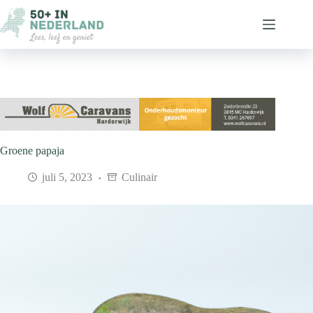
Ga
naar
de
inhoud
Groene papaja
juli 5, 2023
Culinair