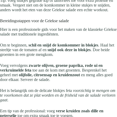
Tip: voeg stukjes gegrilde kip of lamsvlees toe voor extra proteïne en
smaak. Vergeet niet om de komkommer in kleine stukjes te snijden,
anders wordt het eten van deze Griekse salade een echte workout.
Bereidingsstappen voor de Griekse salade
Hier is een professionele gids voor het maken van de klassieke Griekse
salade met traditionele ingrediënten.
Om te beginnen,
schil en snijd de komkommer in blokjes
. Haal het
steeltje van de tomaten af en
snijd ook deze in blokjes
. Doe beide
groenten in een grote mengkom.
Voeg vervolgens
zwarte olijven, groene paprika, rode ui en
verkruimelde feta
toe aan de kom met groenten. Besprenkel het
geheel met
olijfolie, citroensap en kruidenzout
en meng alles goed
door elkaar. Serveer de salade.
Het is belangrijk om de delicate blokjes feta
voorzichtig te mengen om
te voorkomen dat ze plat worden en de frisheid van de salade verloren
gaat
.
Een tip van de professional: voeg
verse kruiden zoals dille en
peterselie
toe om extra smaak toe te voegen.