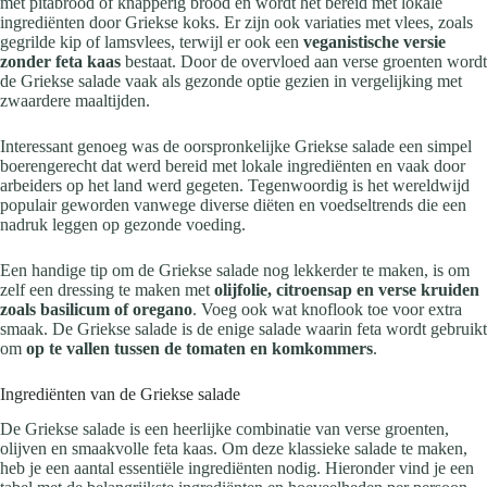
met pitabrood of knapperig brood en wordt het bereid met lokale
ingrediënten door Griekse koks. Er zijn ook variaties met vlees, zoals
gegrilde kip of lamsvlees, terwijl er ook een
veganistische versie
zonder feta kaas
bestaat. Door de overvloed aan verse groenten wordt
de Griekse salade vaak als gezonde optie gezien in vergelijking met
zwaardere maaltijden.
Interessant genoeg was de oorspronkelijke Griekse salade een simpel
boerengerecht dat werd bereid met lokale ingrediënten en vaak door
arbeiders op het land werd gegeten. Tegenwoordig is het wereldwijd
populair geworden vanwege diverse diëten en voedseltrends die een
nadruk leggen op gezonde voeding.
Een handige tip om de Griekse salade nog lekkerder te maken, is om
zelf een dressing te maken met
olijfolie, citroensap en verse kruiden
zoals basilicum of oregano
. Voeg ook wat knoflook toe voor extra
smaak. De Griekse salade is de enige salade waarin feta wordt gebruikt
om
op te vallen tussen de tomaten en komkommers
.
Ingrediënten van de Griekse salade
De Griekse salade is een heerlijke combinatie van verse groenten,
olijven en smaakvolle feta kaas. Om deze klassieke salade te maken,
heb je een aantal essentiële ingrediënten nodig. Hieronder vind je een