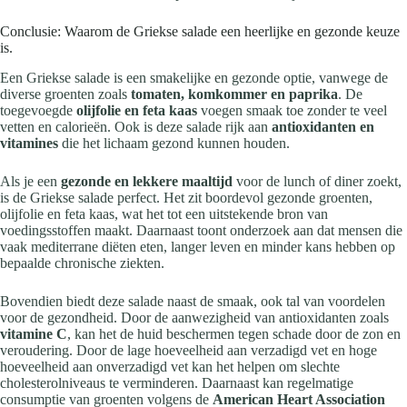
Conclusie: Waarom de Griekse salade een heerlijke en gezonde keuze
is.
Een Griekse salade is een smakelijke en gezonde optie, vanwege de
diverse groenten zoals
tomaten, komkommer en paprika
. De
toegevoegde
olijfolie en feta kaas
voegen smaak toe zonder te veel
vetten en calorieën. Ook is deze salade rijk aan
antioxidanten en
vitamines
die het lichaam gezond kunnen houden.
Als je een
gezonde en lekkere maaltijd
voor de lunch of diner zoekt,
is de Griekse salade perfect. Het zit boordevol gezonde groenten,
olijfolie en feta kaas, wat het tot een uitstekende bron van
voedingsstoffen maakt. Daarnaast toont onderzoek aan dat mensen die
vaak mediterrane diëten eten, langer leven en minder kans hebben op
bepaalde chronische ziekten.
Bovendien biedt deze salade naast de smaak, ook tal van voordelen
voor de gezondheid. Door de aanwezigheid van antioxidanten zoals
vitamine C
, kan het de huid beschermen tegen schade door de zon en
veroudering. Door de lage hoeveelheid aan verzadigd vet en hoge
hoeveelheid aan onverzadigd vet kan het helpen om slechte
cholesterolniveaus te verminderen. Daarnaast kan regelmatige
consumptie van groenten volgens de
American Heart Association