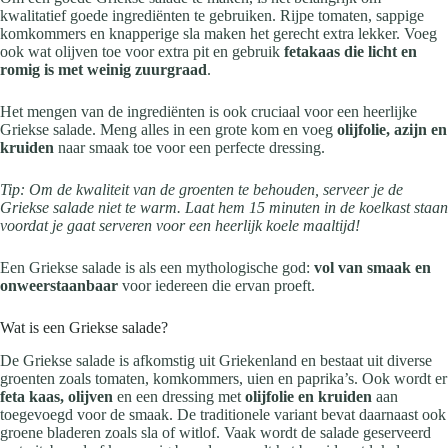
kwalitatief goede ingrediënten te gebruiken. Rijpe tomaten, sappige
komkommers en knapperige sla maken het gerecht extra lekker. Voeg
ook wat olijven toe voor extra pit en gebruik
fetakaas die licht en
romig is met weinig zuurgraad
.
Het mengen van de ingrediënten is ook cruciaal voor een heerlijke
Griekse salade. Meng alles in een grote kom en voeg
olijfolie, azijn en
kruiden
naar smaak toe voor een perfecte dressing.
Tip: Om de kwaliteit van de groenten te behouden, serveer je de
Griekse salade niet te warm. Laat hem 15 minuten in de koelkast staan
voordat je gaat serveren voor een heerlijk koele maaltijd!
Een Griekse salade is als een mythologische god:
vol van smaak en
onweerstaanbaar
voor iedereen die ervan proeft.
Wat is een Griekse salade?
De Griekse salade is afkomstig uit Griekenland en bestaat uit diverse
groenten zoals tomaten, komkommers, uien en paprika’s. Ook wordt er
feta kaas, olijven
en een dressing met
olijfolie en kruiden
aan
toegevoegd voor de smaak. De traditionele variant bevat daarnaast ook
groene bladeren zoals sla of witlof. Vaak wordt de salade geserveerd