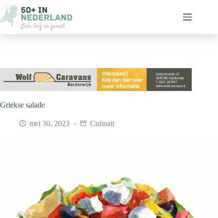
Ga
naar
de
inhoud
Griekse salade
mei 30, 2023
Culinair