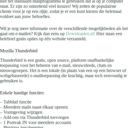
niet het standaard mailprogramma te gebruiken dat al op je computer
staat. Er zijn zo ontzettend veel keuzes! Wij zetten de populairste
clients voor je op een rijtje, zodat je er een kunt kiezen die helemaal
voldoet aan jouw behoeftes.
Wil je nog meer informatie over de verschillende mogelijkheden als het
gaat om e-mailen? Kijk dan eens op
Downloaden.nl!
Hier staan een
heleboel gratis opties op één website verzameld.
Mozilla Thunderbird
Thunderbird is een gratis, open source, platform onafhankelijke
toepassing voor het beheren van e-mail, nieuwsfeeds, chats en
nieuwsgroepen. Het is een lokale (in plaats van een op een browser of
webgebaseerde) e-mailtoepassing die krachtig, maar toch eenvoudig te
gebruiken is.
Enkele handige functies:
– Tabblad functie
– Meerdere mails naast elkaar openen
– Vormgeving wijzigen
– Add-ons via Thunderbird toevoegen
– 1 Postvak IN voor meerdere accounts
– Phishing-bescherming