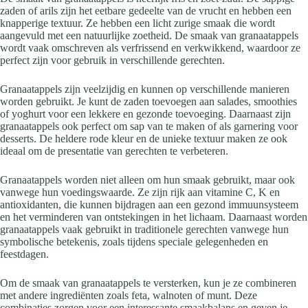
zaden of arils zijn het eetbare gedeelte van de vrucht en hebben een
knapperige textuur. Ze hebben een licht zurige smaak die wordt
aangevuld met een natuurlijke zoetheid. De smaak van granaatappels
wordt vaak omschreven als verfrissend en verkwikkend, waardoor ze
perfect zijn voor gebruik in verschillende gerechten.
Granaatappels zijn veelzijdig en kunnen op verschillende manieren
worden gebruikt. Je kunt de zaden toevoegen aan salades, smoothies
of yoghurt voor een lekkere en gezonde toevoeging. Daarnaast zijn
granaatappels ook perfect om sap van te maken of als garnering voor
desserts. De heldere rode kleur en de unieke textuur maken ze ook
ideaal om de presentatie van gerechten te verbeteren.
Granaatappels worden niet alleen om hun smaak gebruikt, maar ook
vanwege hun voedingswaarde. Ze zijn rijk aan vitamine C, K en
antioxidanten, die kunnen bijdragen aan een gezond immuunsysteem
en het verminderen van ontstekingen in het lichaam. Daarnaast worden
granaatappels vaak gebruikt in traditionele gerechten vanwege hun
symbolische betekenis, zoals tijdens speciale gelegenheden en
feestdagen.
Om de smaak van granaatappels te versterken, kun je ze combineren
met andere ingrediënten zoals feta, walnoten of munt. Deze
combinaties zorgen voor een interessante smaakbalans en geven je