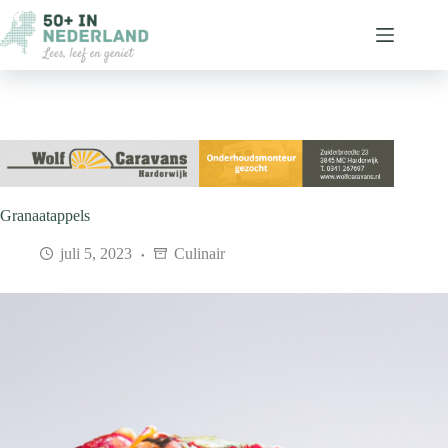
Ga
naar
de
inhoud
Granaatappels
juli 5, 2023
Culinair