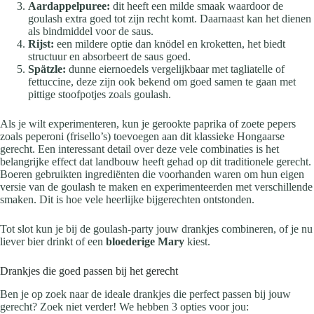
Aardappelpuree:
dit heeft een milde smaak waardoor de
goulash extra goed tot zijn recht komt. Daarnaast kan het dienen
als bindmiddel voor de saus.
Rijst:
een mildere optie dan knödel en kroketten, het biedt
structuur en absorbeert de saus goed.
Spätzle:
dunne eiernoedels vergelijkbaar met tagliatelle of
fettuccine, deze zijn ook bekend om goed samen te gaan met
pittige stoofpotjes zoals goulash.
Als je wilt experimenteren, kun je gerookte paprika of zoete pepers
zoals peperoni (frisello’s) toevoegen aan dit klassieke Hongaarse
gerecht. Een interessant detail over deze vele combinaties is het
belangrijke effect dat landbouw heeft gehad op dit traditionele gerecht.
Boeren gebruikten ingrediënten die voorhanden waren om hun eigen
versie van de goulash te maken en experimenteerden met verschillende
smaken. Dit is hoe vele heerlijke bijgerechten ontstonden.
Tot slot kun je bij de goulash-party jouw drankjes combineren, of je nu
liever bier drinkt of een
bloederige Mary
kiest.
Drankjes die goed passen bij het gerecht
Ben je op zoek naar de ideale drankjes die perfect passen bij jouw
gerecht? Zoek niet verder! We hebben 3 opties voor jou: