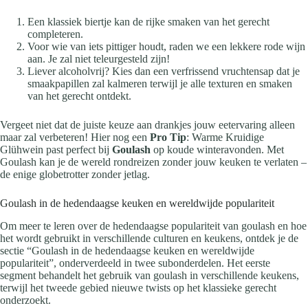
Een klassiek biertje kan de rijke smaken van het gerecht
completeren.
Voor wie van iets pittiger houdt, raden we een lekkere rode wijn
aan. Je zal niet teleurgesteld zijn!
Liever alcoholvrij? Kies dan een verfrissend vruchtensap dat je
smaakpapillen zal kalmeren terwijl je alle texturen en smaken
van het gerecht ontdekt.
Vergeet niet dat de juiste keuze aan drankjes jouw eetervaring alleen
maar zal verbeteren! Hier nog een
Pro Tip
: Warme Kruidige
Glühwein past perfect bij
Goulash
op koude winteravonden. Met
Goulash kan je de wereld rondreizen zonder jouw keuken te verlaten –
de enige globetrotter zonder jetlag.
Goulash in de hedendaagse keuken en wereldwijde populariteit
Om meer te leren over de hedendaagse populariteit van goulash en hoe
het wordt gebruikt in verschillende culturen en keukens, ontdek je de
sectie “Goulash in de hedendaagse keuken en wereldwijde
populariteit”, onderverdeeld in twee subonderdelen. Het eerste
segment behandelt het gebruik van goulash in verschillende keukens,
terwijl het tweede gebied nieuwe twists op het klassieke gerecht
onderzoekt.