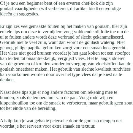
Of je nou een beginner bent of een ervaren chef-kok die zijn
goulashvaardigheden wil verbeteren, dit artikel biedt eenvoudige
ideeën en suggesties.
Er zijn zes veelgemaakte fouten bij het maken van goulash, hier zijn
enkele tips om deze te vermijden: voeg voldoende olijfolie toe om de
ui te fruiten anders wordt deze verbrand of slecht gekarameliseerd.
Gebruik niet te veel zuur, want dan wordt de goulash waterig. Niet
genoeg pittige paprika gebruiken zorgt voor een smaakloos gerecht.
Het vlees niet goed bruinen voordat je het gaat koken tot een stoofpot
kan leiden tot onaantrekkelijk, vergrijsd vlees. Het te lang sudderen
van de groenten of kruiden zonder toevoeging van vloeistoffen kan de
goulash oneetbaar maken. Het gebruik van slechte kwaliteit rundvlees
kan voorkomen worden door over het type vlees dat je kiest na te
denken.
Naast deze tips zijn er nog andere factoren om rekening mee te
houden, zoals de temperatuur van de pan. Voeg rode wijn en
kippenbouillon toe om de smaak te verbeteren, maar gebruik geen zout
tot het einde van de bereiding.
Als tip kun je wat gehakte peterselie door de goulash mengen net
voordat je het serveert voor extra smaak en textuur.