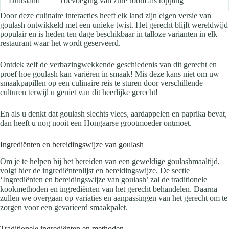
Duitsland
Toevoeging van zure room als topping
Door deze culinaire interacties heeft elk land zijn eigen versie van
goulash ontwikkeld met een unieke twist. Het gerecht blijft wereldwijd
populair en is heden ten dage beschikbaar in talloze varianten in elk
restaurant waar het wordt geserveerd.
Ontdek zelf de verbazingwekkende geschiedenis van dit gerecht en
proef hoe goulash kan variëren in smaak! Mis deze kans niet om uw
smaakpapillen op een culinaire reis te sturen door verschillende
culturen terwijl u geniet van dit heerlijke gerecht!
En als u denkt dat goulash slechts vlees, aardappelen en paprika bevat,
dan heeft u nog nooit een Hongaarse grootmoeder ontmoet.
Ingrediënten en bereidingswijze van goulash
Om je te helpen bij het bereiden van een geweldige goulashmaaltijd,
volgt hier de ingrediëntenlijst en bereidingswijze. De sectie
‘Ingrediënten en bereidingswijze van goulash’ zal de traditionele
kookmethoden en ingrediënten van het gerecht behandelen. Daarna
zullen we overgaan op variaties en aanpassingen van het gerecht om te
zorgen voor een gevarieerd smaakpalet.
Traditionele ingrediënten en methoden