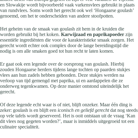
en Slowakije wordt bijvoorbeeld vaak varkensvlees gebruikt in plaats
van rundvlees. Soms wordt het gerecht ook wel ‘Hongaarse goulash’
genoemd, om het te onderscheiden van andere stoofpotten.
Het geheim van de smaak van goulash zit hem in de kruiden die
worden gebruikt bij het koken.
Karwijzaad en paprikapoeder
zijn
essentiële ingrediënten die voor de karakteristieke smaak zorgen. Het
gerecht wordt echter ook complex door de lange bereidingstijd die
nodig is om alle smaken goed tot hun recht te laten komen.
Er gaat ook een legende over de oorsprong van goulash. Hierbij
zouden Hongaarse herders tijdens lange tochten op paarden stukjes
vlees aan hun zadels hebben gebonden. Deze stukjes werden na
verloop van tijd gemengd met paprika, ui en aardappelen die ze
onderweg tegenkwamen. Op deze manier ontstond uiteindelijk het
gerecht.
Of deze legende echt waar is of niet, blijft onzeker. Maar één ding is
zeker: goulash is en blijft een
iconisch en geliefd gerecht
dat nog steeds
op vele tafels wordt geserveerd. Het is ooit ontstaan uit de vraag ‘Kan
dit vlees nog gegeten worden?’, maar is inmiddels uitgegroeid tot een
culinaire specialiteit.