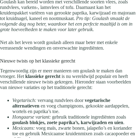
Goulash kan bereid worden met verschillende soorten vlees, zoals
rundvlees, varkens-, lamsvlees of tofu. Daarnaast kan het
kruidenpakket variëren van gerookte paprika, karwijzaad en majoraan
tot kruidnagel, kaneel en nootmuskaat.
Pro tip: Goulash smaakt de
volgende dag nog beter, waardoor het een perfecte maaltijd is om in
grote hoeveelheden te maken voor later gebruik.
Net als het leven wordt goulash alleen maar beter met enkele
verrassende wendingen en onverwachte ingrediënten.
Nieuwe twists op het klassieke gerecht
Tegenwoordig zijn er meer manieren om goulash te maken dan
vroeger. Het
klassieke gerecht
is nu wereldwijd populair en heeft
verschillende nieuwe twists gekregen. Hieronder staan voorbeelden
van nieuwe variaties op het traditionele gerecht:
Vegetarisch:
vervang rundvlees door
vegetarische
alternatieven
en voeg champignons, gekookte aardappelen,
wortels en paprika’s toe.
Hongaarse variant:
gebruik traditionele ingrediënten zoals
goulash blokjes, zoete paprika’s, karwijzaden en uien
.
Mexicaans:
voeg maïs, zwarte bonen, jalapeño’s en koriander
toe en gebruik Mexicaanse kruidenmixen zoals cacaopoeder en