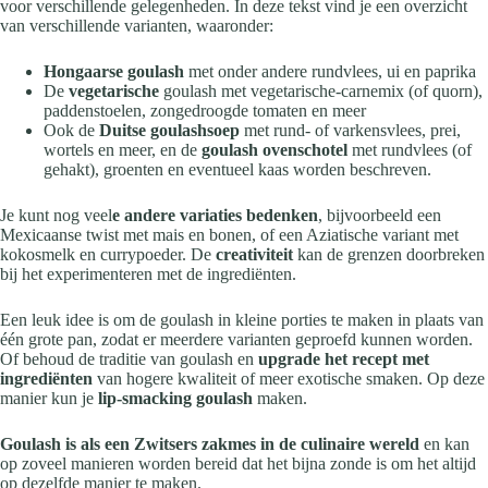
voor verschillende gelegenheden. In deze tekst vind je een overzicht
van verschillende varianten, waaronder:
Hongaarse goulash
met onder andere rundvlees, ui en paprika
De
vegetarische
goulash met vegetarische-carnemix (of quorn),
paddenstoelen, zongedroogde tomaten en meer
Ook de
Duitse goulashsoep
met rund- of varkensvlees, prei,
wortels en meer, en de
goulash ovenschotel
met rundvlees (of
gehakt), groenten en eventueel kaas worden beschreven.
Je kunt nog veel
e andere variaties bedenken
, bijvoorbeeld een
Mexicaanse twist met mais en bonen, of een Aziatische variant met
kokosmelk en currypoeder. De
creativiteit
kan de grenzen doorbreken
bij het experimenteren met de ingrediënten.
Een leuk idee is om de goulash in kleine porties te maken in plaats van
één grote pan, zodat er meerdere varianten geproefd kunnen worden.
Of behoud de traditie van goulash en
upgrade het recept met
ingrediënten
van hogere kwaliteit of meer exotische smaken. Op deze
manier kun je
lip-smacking goulash
maken.
Goulash is als een Zwitsers zakmes in de culinaire wereld
en kan
op zoveel manieren worden bereid dat het bijna zonde is om het altijd
op dezelfde manier te maken.