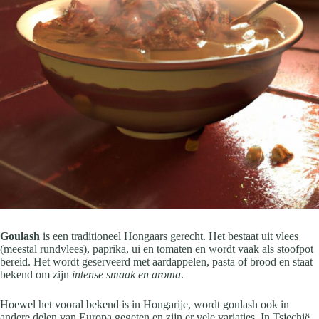
Goulash
is een traditioneel Hongaars gerecht. Het bestaat uit vlees
(meestal rundvlees), paprika, ui en tomaten en wordt vaak als stoofpot
bereid. Het wordt geserveerd met aardappelen, pasta of brood en staat
bekend om zijn
intense smaak en aroma
.
Hoewel het vooral bekend is in Hongarije, wordt goulash ook in
andere delen van Europa gegeten en zijn er vele variaties. In Tsjechië