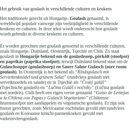
Het gebruik van goulash in verschillende culturen en keukens
Het traditionele gerecht uit Hongarije,
Goulash
genaamd, is
wereldwijd populair vanwege zijn veelzijdigheid in verschillende
keukens en culturen. In deze tekst wordt onderzocht hoe goulash
wordt gebruikt in diverse keukens en culturen.
Er worden gerechten met goulash genoemd in verschillende culturen,
zoals Hongarije, Duitsland, Oostenrijk, Tsjechië en Chili. Zo staat
goulash in
Hongarije bekend om de goulashsoep, pörkölt (stoofpot)
en paprikás (paprika stoofpot)
, terwijl Duitsland bekend staat om de
Gulaschsuppe (goulashsoep) en Saure Sahne Gulasch (zure room
goulash)
. In Oostenrijk is het bekend als
“Rindsgulasch mit
Serviettenknödel und grünem Salat”
(rundvlees goulash met
servetknoedels en salade) en in Tsjechië als
“Český guláš”
(Tsjechische goulash) en
“Lučina Guláš s nočníky”
(Lučina goulash
met noedels). Chili heeft een eigen versie genaamd
“Guiso de Lentejas
a la Chilena con Papas y Gulasch Vegetariano”
(Chileense
linzenstoofpot met aardappelen en vegetarische goulash). Er zijn ook
fusion gerechten, zoals Mexicaanse enchiladas gevuld met rundvlees
goulash en Koreaanse kimchi-pannenkoeken gevuld met
varkensvleesgoulash.