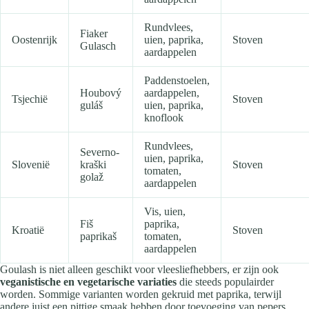
Rundvlees,
Fiaker
Oostenrijk
uien, paprika,
Stoven
Gulasch
aardappelen
Paddenstoelen,
Houbový
aardappelen,
Tsjechië
Stoven
guláš
uien, paprika,
knoflook
Rundvlees,
Severno-
uien, paprika,
Slovenië
kraški
Stoven
tomaten,
golaž
aardappelen
Vis, uien,
Fiš
paprika,
Kroatië
Stoven
paprikaš
tomaten,
aardappelen
Goulash is niet alleen geschikt voor vleesliefhebbers, er zijn ook
veganistische en vegetarische variaties
die steeds populairder
worden. Sommige varianten worden gekruid met paprika, terwijl
andere juist een pittige smaak hebben door toevoeging van pepers.