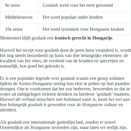
9e eeuw
Goulash werd voor het eerst genoemd
Middeleeuwen
Het werd populair onder herders
19e eeuw
Het werd synoniem voor Hongaarse keuken
Momenteel blijft goulash een
iconisch gerecht in Hongarije
.
Hoewel het recept voor goulash door de jaren heen veranderd is, wordt
het nog steeds beoordeeld op basis van drie belangrijke elementen: de
kwaliteit van het vlees, de versheid van de kruiden en specerijen en
natuurlijk, hoe goed het gekookt is.
Er is een populaire legende over goulash waarin een groep soldaten
tijdens de Austro-Hongaarse oorlog hun eten in potten op hun paarden
droegen. Om te voorkomen dat het zou bederven, beweerden ze dat ze
water uit nabijgelegen rivieren dronken en hierdoor ‘goulash’ maakten.
Hoewel dit verhaal misschien niet helemaal waar is, toont het wel aan
hoe belangrijk goulash is geworden voor de Hongaarse cultuur en
identiteit.
Als goulash een internationale gastenlijst had, zouden er zowel
Oostenrijkse als Hongaarse invloeden zijn, maar laten we eerlijk zijn,