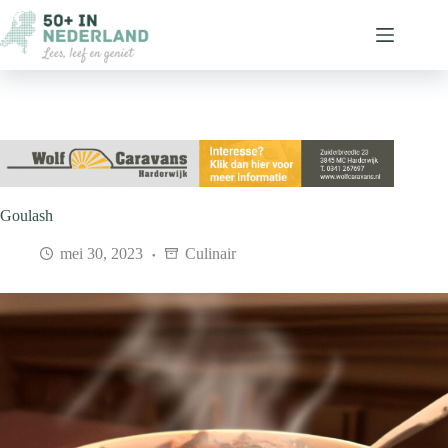
Ga
naar
de
inhoud
Goulash
mei 30, 2023
Culinair