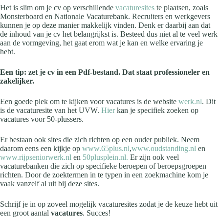
Het is slim om je cv op verschillende
vacaturesites
te plaatsen, zoals
Monsterboard en Nationale Vacaturebank. Recruiters en werkgevers
kunnen je op deze manier makkelijk vinden. Denk er daarbij aan dat
de inhoud van je cv het belangrijkst is. Besteed dus niet al te veel werk
aan de vormgeving, het gaat erom wat je kan en welke ervaring je
hebt.
Een tip: zet je cv in een Pdf-bestand. Dat staat professioneler en
zakelijker.
Een goede plek om te kijken voor vacatures is de website
werk.nl
. Dit
is de vacaturesite van het UVW.
Hier
kan je specifiek zoeken op
vacatures voor 50-plussers.
Er bestaan ook sites die zich richten op een ouder publiek. Neem
daarom eens een kijkje op
www.65plus.nl
,
www.oudstanding.nl
en
www.rijpseniorwerk.nl
en
50plusplein.nl.
Er zijn ook veel
vacaturebanken die zich op specifieke beroepen of beroepsgroepen
richten. Door de zoektermen in te typen in een zoekmachine kom je
vaak vanzelf al uit bij deze sites.
Schrijf je in op zoveel mogelijk vacaturesites zodat je de keuze hebt uit
een groot aantal
vacatures
. Succes!