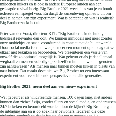
miljoenen kijkers en is ook in andere Europese landen aan een
geslaagde revival bezig. Big Brother 2021 weet alles van je en houdt
iedereen een spiegel voor. En daagt de samenleving opnieuw uit om
deel te nemen aan zijn experiment. Wat is perceptie en wat is realiteit?
Big Brother zoekt het uit.
Peter van der Vorst, directeur RTL: “Big Brother is in de huidige
tijdsgeest relevanter dan ooit. We kunnen inmiddels niet meer zonder
onze mobieltjes en staan voortdurend in contact met de buitenwereld.
Door social media is er nauwelijks meer een moment op de dag dat we
elkaar niet bekijken en beoordelen. We presenteren een versie van
onszelf die zo optimaal mogelijk is. Wat gebeurt er als je dat allemaal
weghaalt en mensen volledig op zichzelf en hun nieuwe huisgenoten
zijn aangewezen? Als mensen naar binnen moeten kijken in plaats van
naar buiten. Dat maakt deze nieuwe Big Brother tot een interessant
experiment voor verschillende perspectieven en álle generaties.”
Big Brother 2021: neem deel aan een nieuw experiment
Wat gebeurt er als wildvreemde mensen, 100 dagen lang, niet anders
kunnen dan zichzelf zijn, zonder filters en social media, en ondertussen
24/7 bekeken en beoordeeld worden door de kijker? Big Brother gaat
de uitdaging aan en is op zoek naar bewoners. Iedereen die deze
uitdaging aandurft en denkt iets unieks toe te voegen aan dit