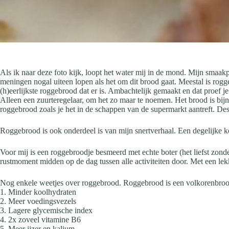
Als ik naar deze foto kijk, loopt het water mij in de mond. Mijn smaakp
meningen nogal uiteen lopen als het om dit brood gaat. Meestal is rog
(h)eerlijkste roggebrood dat er is. Ambachtelijk gemaakt en dat proef je
Alleen een zuurteregelaar, om het zo maar te noemen. Het brood is bijna 
roggebrood zoals je het in de schappen van de supermarkt aantreft. Des
Roggebrood is ook onderdeel is van mijn snertverhaal. Een degelijke k
Voor mij is een roggebroodje besmeerd met echte boter (het liefst zonder
rustmoment midden op de dag tussen alle activiteiten door. Met een le
Nog enkele weetjes over roggebrood. Roggebrood is een volkorenbrood 
1. Minder koolhydraten
2. Meer voedingsvezels
3. Lagere glycemische index
4. 2x zoveel vitamine B6
5. Meer ijzer en kalium