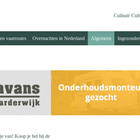
Culinair
Cult
 en vaarroutes
Overnachten in Nederland
Algemeen
Ingezonde
e van! Koop je het bij de