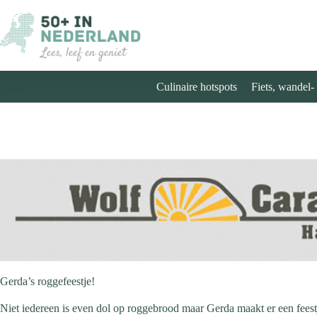
Ga
naar
de
inhoud
Culinaire hotspots
Fiets, wandel-
Gerda’s roggefeestje!
Niet iedereen is even dol op roggebrood maar Gerda maakt er een feestj