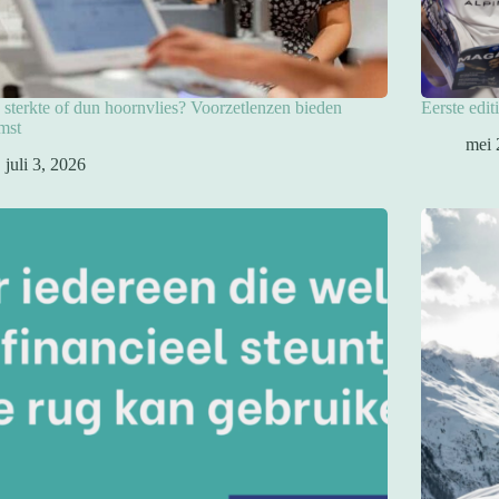
sterkte of dun hoornvlies? Voorzetlenzen bieden
Eerste edit
mst
mei 
juli 3, 2026