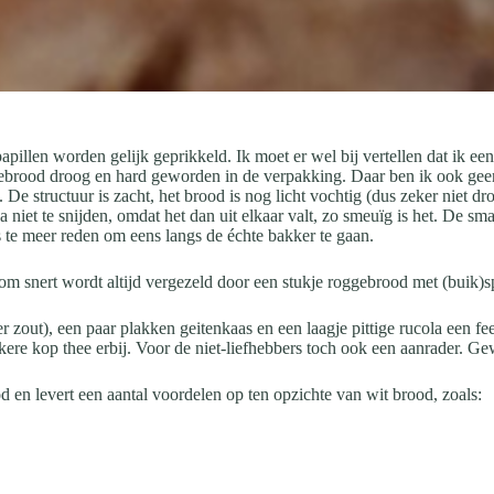
apillen worden gelijk geprikkeld. Ik moet er wel bij vertellen dat ik ee
gebrood droog en hard geworden in de verpakking. Daar ben ik ook geen
. De structuur is zacht, het brood is nog licht vochtig (dus zeker niet d
niet te snijden, omdat het dan uit elkaar valt, zo smeuïg is het. De smaa
 te meer reden om eens langs de échte bakker te gaan.
om snert wordt altijd vergezeld door een stukje roggebrood met (buik)
 zout), een paar plakken geitenkaas en een laagje pittige rucola een fee
kkere kop thee erbij. Voor de niet-liefhebbers toch ook een aanrader. 
en levert een aantal voordelen op ten opzichte van wit brood, zoals: