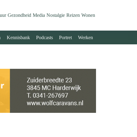
uur
Gezondheid
Media
Nostalgie
Reizen
Wonen
n
Kennisbank
Podcasts
Portret
Werken