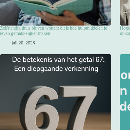
Zelfstandig thuis blijven wonen: dit is hoe hulpmiddelen je
Hoge 
leven gemakkelijker maken
uitko
juli 20, 2026