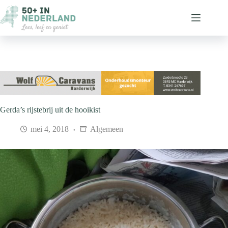
Ga
naar
de
inhoud
Gerda’s rijstebrij uit de hooikist
mei 4, 2018
Algemeen