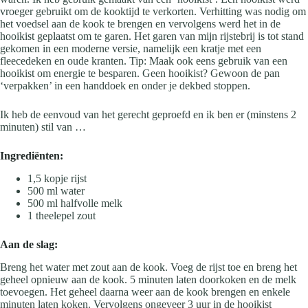
vroeger gebruikt om de kooktijd te verkorten. Verhitting was nodig om
het voedsel aan de kook te brengen en vervolgens werd het in de
hooikist geplaatst om te garen. Het garen van mijn rijstebrij is tot stand
gekomen in een moderne versie, namelijk een kratje met een
fleecedeken en oude kranten. Tip: Maak ook eens gebruik van een
hooikist om energie te besparen. Geen hooikist? Gewoon de pan
‘verpakken’ in een handdoek en onder je dekbed stoppen.
Ik heb de eenvoud van het gerecht geproefd en ik ben er (minstens 2
minuten) stil van …
Ingrediënten:
1,5 kopje rijst
500 ml water
500 ml halfvolle melk
1 theelepel zout
Aan de slag:
Breng het water met zout aan de kook. Voeg de rijst toe en breng het
geheel opnieuw aan de kook. 5 minuten laten doorkoken en de melk
toevoegen. Het geheel daarna weer aan de kook brengen en enkele
minuten laten koken. Vervolgens ongeveer 3 uur in de hooikist