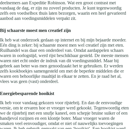
deelnemers aan Expeditie Robinson. Wat een groot contrast met
vandaag de dag, er zijn nu zoveel producten. Je kunt tegenwoordig
zelfs een voedselbox thuis laten bezorgen, waarin een heel gevarieerd
aanbod aan voedingsmiddelen verpakt zit.
Bij schaarste moest men creatief zijn
Ik heb wat onderzoek gedaan op internet en bij mijn bejaarde moeder.
Eén ding is zeker: bij schaarste moest men wel creatief zijn met eten.
Ruilhandel was daar een onderdeel van. Omdat aardappelen schaars
waren in oorlogstijd, werd rijst beschikbaar gesteld. De meeste mensen
waren niet echt onder de indruk van dit voedingsmiddel. Maar bij
gebrek aan beter was men genoodzaakt het te gebruiken. Er werden
zelfs kookboekjes samengesteld om met de beperkte middelen die er
waren een behoorlijke maaltijd in elkaar te zetten. En je raad het al,
vlees was geen (vast) onderdeel.
Energiebesparende hooikist
Ik heb voor vandaag gekozen voor rijstebrij. En dan de eenvoudige
versie, om te ervaren hoe er vroeger werd gekookt. Tegenwoordig eten
we de rijstebrij met een snufje kaneel, een schepje bruine suiker of een
handjevol rozijnen en een klontje boter. Maar vroeger waren de
smaken veel eenvoudiger, omdat er niet of nauwelijks toevoegingen
waren. Ik heb gebruik gemaakt van een ‘hooikist’. Een hooikist werd