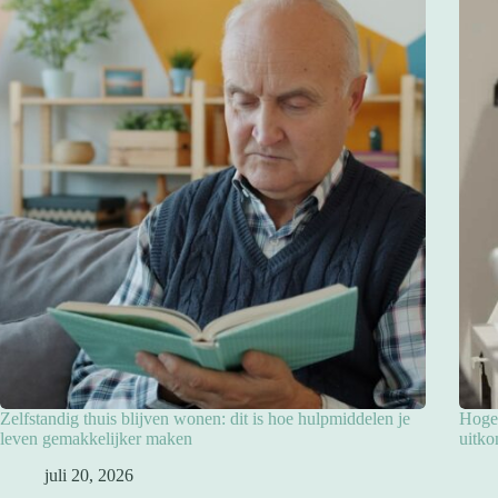
Zelfstandig thuis blijven wonen: dit is hoe hulpmiddelen je
Hoge 
leven gemakkelijker maken
uitko
juli 20, 2026