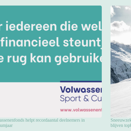
ssenenfonds helpt recordaantal deelnemers in
Sneeuwzeke
eumjaar
blijven to