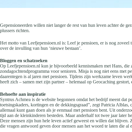
Gepensioneerden willen niet langer de rest van hun leven achter de gera
plussers richten.
Het motto van Leefjepensioen.nl is: Leef je pensioen, er is nog zoveel 
over de invulling van hun ‘nieuwe bestaan’.
Bloggen en schatzoeken
Op Leefjepensioen.nl kun je bijvoorbeeld kennismaken met Hans, die zic
zondagochtendprogramma voor senioren. Misja is nog niet eens met pensio
daarentegen is al jaren met pensioen. Tijdens zijn werkzame leven werk
heeft zich – samen met zijn partner – helemaal op Geocaching gestort, 
Behoefte aan inspiratie
Syntrus Achmea is de website begonnen omdat het bedrijf meent dat pen
toetsingskaders, kortingen en de dekkingsgraad”, zegt Patricia Alblas
allemaal kunt gaan doen als je eenmaal met pensioen bent. Uit onderzoe
tijd aan de kleinkinderen besteden. Maar anderhalf tot twee jaar later 
Deze mensen zijn hun hele leven actief geweest en willen dat blijven
die vragen antwoord geven door mensen aan het woord te laten die al e