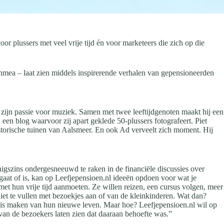
or plussers met veel vrije tijd én voor marketeers die zich op die
Achmea – laat zien middels inspirerende verhalen van gepensioneerden
 zijn passie voor muziek. Samen met twee leeftijdgenoten maakt hij een
een blog waarvoor zij apart geklede 50-plussers fotografeert. Piet
Historische tuinen van Aalsmeer. En ook Ad verveelt zich moment. Hij
igszins ondergesneeuwd te raken in de financiële discussies over
gaat of is, kan op Leefjepensioen.nl ideeën opdoen voor wat je
et hun vrije tijd aanmoeten. Ze willen reizen, een cursus volgen, meer
niet te vullen met bezoekjes aan of van de kleinkinderen. Wat dan?
oois maken van hun nieuwe leven. Maar hoe? Leefjepensioen.nl wil op
an de bezoekers laten zien dat daaraan behoefte was.”