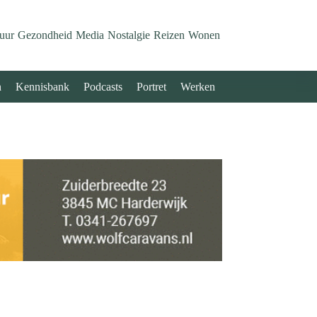
uur
Gezondheid
Media
Nostalgie
Reizen
Wonen
n
Kennisbank
Podcasts
Portret
Werken