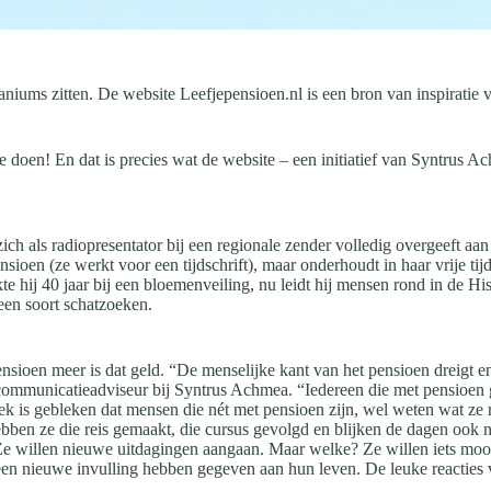
niums zitten. De website Leefjepensioen.nl is een bron van inspiratie vo
te doen! En dat is precies wat de website – een initiatief van Syntrus 
h als radiopresentator bij een regionale zender volledig overgeeft aan
en (ze werkt voor een tijdschrift), maar onderhoudt in haar vrije tijd 
te hij 40 jaar bij een bloemenveiling, nu leidt hij mensen rond in de 
een soort schatzoeken.
sioen meer is dat geld. “De menselijke kant van het pensioen dreigt en
, communicatieadviseur bij Syntrus Achmea. “Iedereen die met pensioen 
k is gebleken dat mensen die nét met pensioen zijn, wel weten wat ze m
hebben ze die reis gemaakt, die cursus gevolgd en blijken de dagen ook 
. Ze willen nieuwe uitdagingen aangaan. Maar welke? Ze willen iets m
en nieuwe invulling hebben gegeven aan hun leven. De leuke reacties v