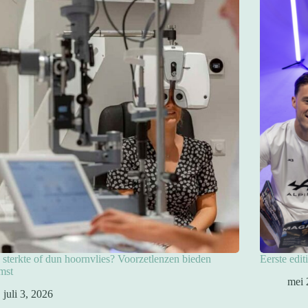
sterkte of dun hoornvlies? Voorzetlenzen bieden
Eerste edit
mst
mei 
juli 3, 2026