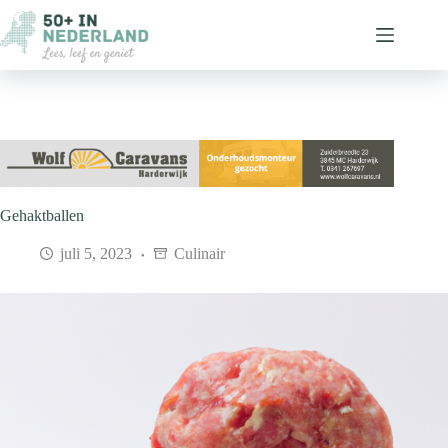
Ga
naar
de
inhoud
Gehaktballen
juli 5, 2023
Culinair