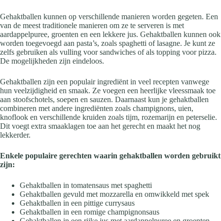
Gehaktballen kunnen op verschillende manieren worden gegeten. Een
van de meest traditionele manieren om ze te serveren is met
aardappelpuree, groenten en een lekkere jus. Gehaktballen kunnen ook
worden toegevoegd aan pasta’s, zoals spaghetti of lasagne. Je kunt ze
zelfs gebruiken als vulling voor sandwiches of als topping voor pizza.
De mogelijkheden zijn eindeloos.
Gehaktballen zijn een populair ingrediënt in veel recepten vanwege
hun veelzijdigheid en smaak. Ze voegen een heerlijke vleessmaak toe
aan stoofschotels, soepen en sauzen. Daarnaast kun je gehaktballen
combineren met andere ingrediënten zoals champignons, uien,
knoflook en verschillende kruiden zoals tijm, rozemarijn en peterselie.
Dit voegt extra smaaklagen toe aan het gerecht en maakt het nog
lekkerder.
Enkele populaire gerechten waarin gehaktballen worden gebruikt
zijn:
Gehaktballen in tomatensaus met spaghetti
Gehaktballen gevuld met mozzarella en omwikkeld met spek
Gehaktballen in een pittige currysaus
Gehaktballen in een romige champignonsaus
Gehaktballen in een rijke jus met aardappelpuree en groenten