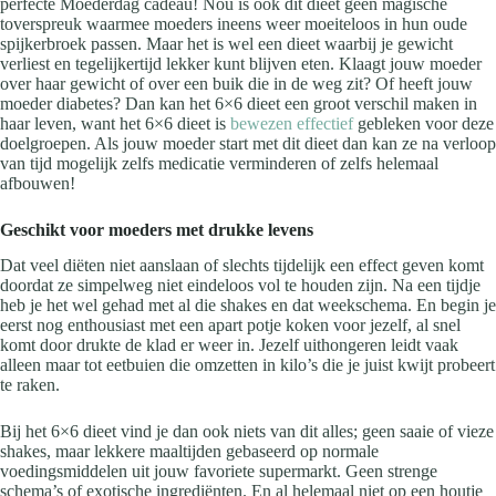
perfecte Moederdag cadeau! Nou is ook dit dieet geen magische
toverspreuk waarmee moeders ineens weer moeiteloos in hun oude
spijkerbroek passen. Maar het is wel een dieet waarbij je gewicht
verliest en tegelijkertijd lekker kunt blijven eten. Klaagt jouw moeder
over haar gewicht of over een buik die in de weg zit? Of heeft jouw
moeder diabetes? Dan kan het 6×6 dieet een groot verschil maken in
haar leven, want het 6×6 dieet is
bewezen effectief
gebleken voor deze
doelgroepen. Als jouw moeder start met dit dieet dan kan ze na verloop
van tijd mogelijk zelfs medicatie verminderen of zelfs helemaal
afbouwen!
Geschikt voor moeders met drukke levens
Dat veel diëten niet aanslaan of slechts tijdelijk een effect geven komt
doordat ze simpelweg niet eindeloos vol te houden zijn. Na een tijdje
heb je het wel gehad met al die shakes en dat weekschema. En begin je
eerst nog enthousiast met een apart potje koken voor jezelf, al snel
komt door drukte de klad er weer in. Jezelf uithongeren leidt vaak
alleen maar tot eetbuien die omzetten in kilo’s die je juist kwijt probeert
te raken.
Bij het 6×6 dieet vind je dan ook niets van dit alles; geen saaie of vieze
shakes, maar lekkere maaltijden gebaseerd op normale
voedingsmiddelen uit jouw favoriete supermarkt. Geen strenge
schema’s of exotische ingrediënten. En al helemaal niet op een houtje