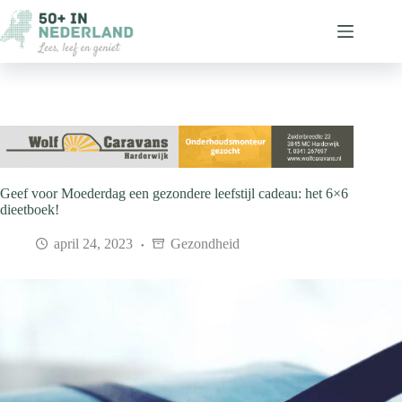
Ga
naar
de
inhoud
Geef voor Moederdag een gezondere leefstijl cadeau: het 6×6
dieetboek!
april 24, 2023
Gezondheid