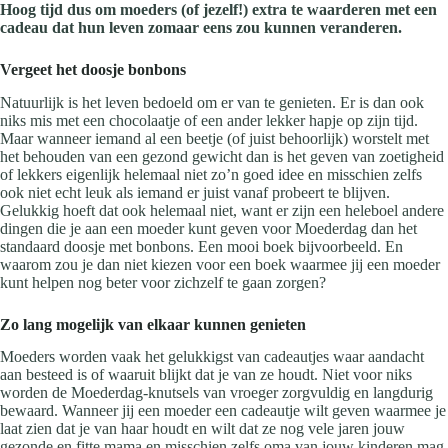
Hoog tijd dus om moeders (of jezelf!) extra te waarderen met een
cadeau dat hun leven zomaar eens zou kunnen veranderen.
Vergeet het doosje bonbons
Natuurlijk is het leven bedoeld om er van te genieten. Er is dan ook
niks mis met een chocolaatje of een ander lekker hapje op zijn tijd.
Maar wanneer iemand al een beetje (of juist behoorlijk) worstelt met
het behouden van een gezond gewicht dan is het geven van zoetigheid
of lekkers eigenlijk helemaal niet zo’n goed idee en misschien zelfs
ook niet echt leuk als iemand er juist vanaf probeert te blijven.
Gelukkig hoeft dat ook helemaal niet, want er zijn een heleboel andere
dingen die je aan een moeder kunt geven voor Moederdag dan het
standaard doosje met bonbons. Een mooi boek bijvoorbeeld. En
waarom zou je dan niet kiezen voor een boek waarmee jij een moeder
kunt helpen nog beter voor zichzelf te gaan zorgen?
Zo lang mogelijk van elkaar kunnen genieten
Moeders worden vaak het gelukkigst van cadeautjes waar aandacht
aan besteed is of waaruit blijkt dat je van ze houdt. Niet voor niks
worden de Moederdag-knutsels van vroeger zorgvuldig en langdurig
bewaard. Wanneer jij een moeder een cadeautje wilt geven waarmee je
laat zien dat je van haar houdt en wilt dat ze nog vele jaren jouw
gezonde en fitte mama en misschien zelfs oma van jouw kinderen mag