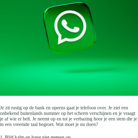
Je zit rustig op de bank en opeens gaat je telefoon over. Je ziet een
onbekend buitenlands nummer op het scherm verschijnen en je vraagt
je af wie er belt. Je neemt op en tot je verbazing hoor je een stem die je
in een vreemde taal begroet. Wat moet je nu doen?
1. Blijf kalm en hang niet meteen op