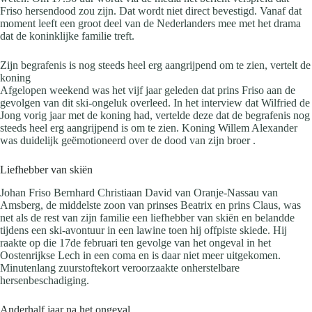
Friso hersendood zou zijn. Dat wordt niet direct bevestigd. Vanaf dat
moment leeft een groot deel van de Nederlanders mee met het drama
dat de koninklijke familie treft.
Zijn begrafenis is nog steeds heel erg aangrijpend om te zien, vertelt de
koning
Afgelopen weekend was het vijf jaar geleden dat prins Friso aan de
gevolgen van dit ski-ongeluk overleed. In het interview dat Wilfried de
Jong vorig jaar met de koning had, vertelde deze dat de begrafenis nog
steeds heel erg aangrijpend is om te zien. Koning Willem Alexander
was duidelijk geëmotioneerd over de dood van zijn broer .
Liefhebber van skiën
Johan Friso Bernhard Christiaan David van Oranje-Nassau van
Amsberg, de middelste zoon van prinses Beatrix en prins Claus, was
net als de rest van zijn familie een liefhebber van skiën en belandde
tijdens een ski-avontuur in een lawine toen hij offpiste skiede.
Hij
raakte op die 17de februari ten gevolge van het ongeval in het
Oostenrijkse Lech in een coma en is daar niet meer uitgekomen.
Minutenlang zuurstoftekort veroorzaakte onherstelbare
hersenbeschadiging.
Anderhalf jaar na het ongeval