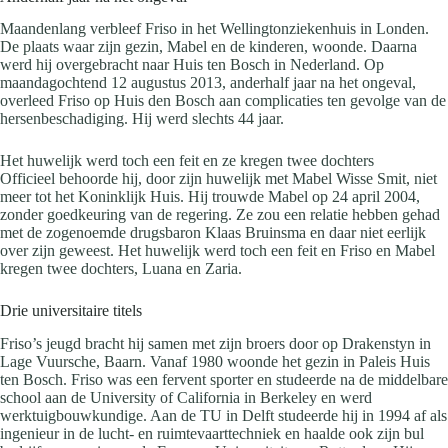
Maandenlang verbleef Friso in het Wellingtonziekenhuis in Londen.
De plaats waar zijn gezin, Mabel en de kinderen, woonde. Daarna
werd hij overgebracht naar Huis ten Bosch in Nederland. Op
maandagochtend 12 augustus 2013, anderhalf jaar na het ongeval,
overleed Friso op Huis den Bosch aan complicaties ten gevolge van de
hersenbeschadiging. Hij werd slechts 44 jaar.
Het huwelijk werd toch een feit en ze kregen twee dochters
Officieel behoorde hij, door zijn huwelijk met Mabel Wisse Smit, niet
meer tot het Koninklijk Huis. Hij trouwde Mabel op 24 april 2004,
zonder goedkeuring van de regering. Ze zou een relatie hebben gehad
met de zogenoemde drugsbaron Klaas Bruinsma en daar niet eerlijk
over zijn geweest. Het huwelijk werd toch een feit en Friso en Mabel
kregen twee dochters, Luana en Zaria.
Drie universitaire titels
Friso’s jeugd bracht hij samen met zijn broers door op Drakenstyn in
Lage Vuursche, Baarn. Vanaf 1980 woonde het gezin in Paleis Huis
ten Bosch. Friso was een fervent sporter en studeerde na de middelbare
school aan de University of California in Berkeley en werd
werktuigbouwkundige. Aan de TU in Delft studeerde hij in 1994 af als
ingenieur in de lucht- en ruimtevaarttechniek en haalde ook zijn bul