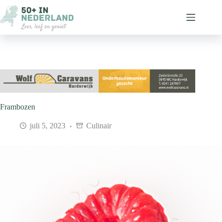
Ga
naar
de
inhoud
Frambozen
juli 5, 2023
Culinair