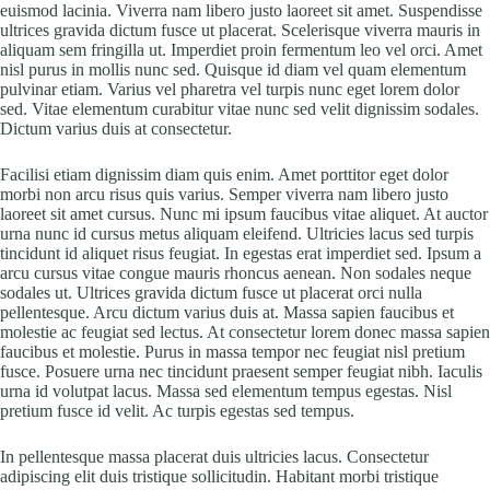
euismod lacinia. Viverra nam libero justo laoreet sit amet. Suspendisse
ultrices gravida dictum fusce ut placerat. Scelerisque viverra mauris in
aliquam sem fringilla ut. Imperdiet proin fermentum leo vel orci. Amet
nisl purus in mollis nunc sed. Quisque id diam vel quam elementum
pulvinar etiam. Varius vel pharetra vel turpis nunc eget lorem dolor
sed. Vitae elementum curabitur vitae nunc sed velit dignissim sodales.
Dictum varius duis at consectetur.
Facilisi etiam dignissim diam quis enim. Amet porttitor eget dolor
morbi non arcu risus quis varius. Semper viverra nam libero justo
laoreet sit amet cursus. Nunc mi ipsum faucibus vitae aliquet. At auctor
urna nunc id cursus metus aliquam eleifend. Ultricies lacus sed turpis
tincidunt id aliquet risus feugiat. In egestas erat imperdiet sed. Ipsum a
arcu cursus vitae congue mauris rhoncus aenean. Non sodales neque
sodales ut. Ultrices gravida dictum fusce ut placerat orci nulla
pellentesque. Arcu dictum varius duis at. Massa sapien faucibus et
molestie ac feugiat sed lectus. At consectetur lorem donec massa sapien
faucibus et molestie. Purus in massa tempor nec feugiat nisl pretium
fusce. Posuere urna nec tincidunt praesent semper feugiat nibh. Iaculis
urna id volutpat lacus. Massa sed elementum tempus egestas. Nisl
pretium fusce id velit. Ac turpis egestas sed tempus.
In pellentesque massa placerat duis ultricies lacus. Consectetur
adipiscing elit duis tristique sollicitudin. Habitant morbi tristique