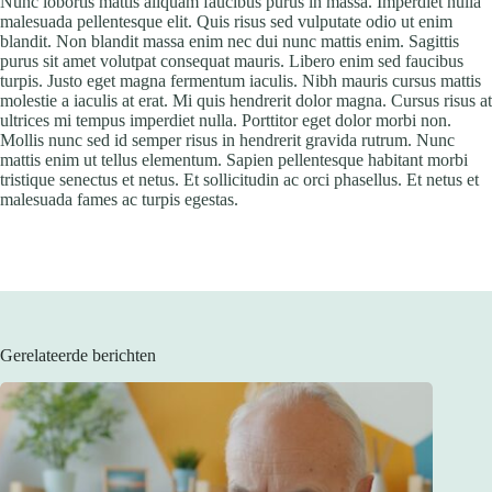
Nunc lobortis mattis aliquam faucibus purus in massa. Imperdiet nulla
malesuada pellentesque elit. Quis risus sed vulputate odio ut enim
blandit. Non blandit massa enim nec dui nunc mattis enim. Sagittis
purus sit amet volutpat consequat mauris. Libero enim sed faucibus
turpis. Justo eget magna fermentum iaculis. Nibh mauris cursus mattis
molestie a iaculis at erat. Mi quis hendrerit dolor magna. Cursus risus at
ultrices mi tempus imperdiet nulla. Porttitor eget dolor morbi non.
Mollis nunc sed id semper risus in hendrerit gravida rutrum. Nunc
mattis enim ut tellus elementum. Sapien pellentesque habitant morbi
tristique senectus et netus. Et sollicitudin ac orci phasellus. Et netus et
malesuada fames ac turpis egestas.
Gerelateerde berichten