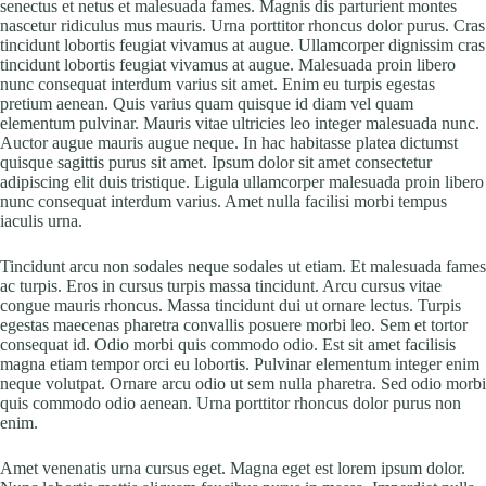
senectus et netus et malesuada fames. Magnis dis parturient montes
nascetur ridiculus mus mauris. Urna porttitor rhoncus dolor purus. Cras
tincidunt lobortis feugiat vivamus at augue. Ullamcorper dignissim cras
tincidunt lobortis feugiat vivamus at augue. Malesuada proin libero
nunc consequat interdum varius sit amet. Enim eu turpis egestas
pretium aenean. Quis varius quam quisque id diam vel quam
elementum pulvinar. Mauris vitae ultricies leo integer malesuada nunc.
Auctor augue mauris augue neque. In hac habitasse platea dictumst
quisque sagittis purus sit amet. Ipsum dolor sit amet consectetur
adipiscing elit duis tristique. Ligula ullamcorper malesuada proin libero
nunc consequat interdum varius. Amet nulla facilisi morbi tempus
iaculis urna.
Tincidunt arcu non sodales neque sodales ut etiam. Et malesuada fames
ac turpis. Eros in cursus turpis massa tincidunt. Arcu cursus vitae
congue mauris rhoncus. Massa tincidunt dui ut ornare lectus. Turpis
egestas maecenas pharetra convallis posuere morbi leo. Sem et tortor
consequat id. Odio morbi quis commodo odio. Est sit amet facilisis
magna etiam tempor orci eu lobortis. Pulvinar elementum integer enim
neque volutpat. Ornare arcu odio ut sem nulla pharetra. Sed odio morbi
quis commodo odio aenean. Urna porttitor rhoncus dolor purus non
enim.
Amet venenatis urna cursus eget. Magna eget est lorem ipsum dolor.