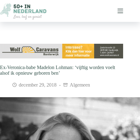
Ga
naar
de
inhoud
Ex-Veronica-babe Madelon Lohman: ‘vijftig worden voelt
alsof ik opnieuw geboren ben’
december 29, 2018
Algemeen