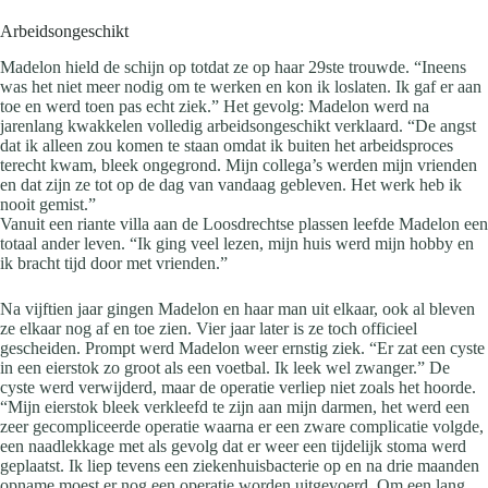
Arbeidsongeschikt
Madelon hield de schijn op totdat ze op haar 29ste trouwde. “Ineens
was het niet meer nodig om te werken en kon ik loslaten. Ik gaf er aan
toe en werd toen pas echt ziek.” Het gevolg: Madelon werd na
jarenlang kwakkelen volledig arbeidsongeschikt verklaard. “De angst
dat ik alleen zou komen te staan omdat ik buiten het arbeidsproces
terecht kwam, bleek ongegrond. Mijn collega’s werden mijn vrienden
en dat zijn ze tot op de dag van vandaag gebleven. Het werk heb ik
nooit gemist.”
Vanuit een riante villa aan de Loosdrechtse plassen leefde Madelon een
totaal ander leven. “Ik ging veel lezen, mijn huis werd mijn hobby en
ik bracht tijd door met vrienden.”
Na vijftien jaar gingen Madelon en haar man uit elkaar, ook al bleven
ze elkaar nog af en toe zien. Vier jaar later is ze toch officieel
gescheiden. Prompt werd Madelon weer ernstig ziek. “Er zat een cyste
in een eierstok zo groot als een voetbal. Ik leek wel zwanger.” De
cyste werd verwijderd, maar de operatie verliep niet zoals het hoorde.
“Mijn eierstok bleek verkleefd te zijn aan mijn darmen, het werd een
zeer gecompliceerde operatie waarna er een zware complicatie volgde,
een naadlekkage met als gevolg dat er weer een tijdelijk stoma werd
geplaatst. Ik liep tevens een ziekenhuisbacterie op en na drie maanden
opname moest er nog een operatie worden uitgevoerd. Om een lang