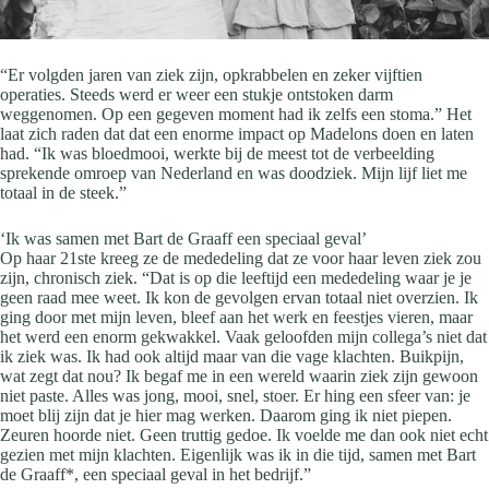
“Er volgden jaren van ziek zijn, opkrabbelen en zeker vijftien
operaties. Steeds werd er weer een stukje ontstoken darm
weggenomen. Op een gegeven moment had ik zelfs een stoma.” Het
laat zich raden dat dat een enorme impact op Madelons doen en laten
had. “Ik was bloedmooi, werkte bij de meest tot de verbeelding
sprekende omroep van Nederland en was doodziek. Mijn lijf liet me
totaal in de steek.”
‘Ik was samen met Bart de Graaff een speciaal geval’
Op haar 21ste kreeg ze de mededeling dat ze voor haar leven ziek zou
zijn, chronisch ziek. “Dat is op die leeftijd een mededeling waar je je
geen raad mee weet. Ik kon de gevolgen ervan totaal niet overzien. Ik
ging door met mijn leven, bleef aan het werk en feestjes vieren, maar
het werd een enorm gekwakkel. Vaak geloofden mijn collega’s niet dat
ik ziek was. Ik had ook altijd maar van die vage klachten. Buikpijn,
wat zegt dat nou? Ik begaf me in een wereld waarin ziek zijn gewoon
niet paste. Alles was jong, mooi, snel, stoer. Er hing een sfeer van: je
moet blij zijn dat je hier mag werken. Daarom ging ik niet piepen.
Zeuren hoorde niet. Geen truttig gedoe. Ik voelde me dan ook niet echt
gezien met mijn klachten. Eigenlijk was ik in die tijd, samen met Bart
de Graaff*, een speciaal geval in het bedrijf.”