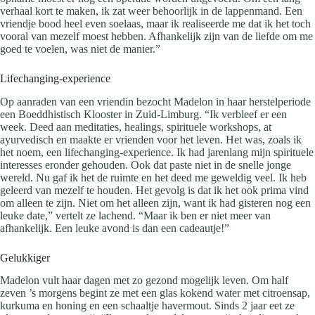
verhaal kort te maken, ik zat weer behoorlijk in de lappenmand. Een
vriendje bood heel even soelaas, maar ik realiseerde me dat ik het toch
vooral van mezelf moest hebben. Afhankelijk zijn van de liefde om me
goed te voelen, was niet de manier.”
Lifechanging-experience
Op aanraden van een vriendin bezocht Madelon in haar herstelperiode
een Boeddhistisch Klooster in Zuid-Limburg. “Ik verbleef er een
week. Deed aan meditaties, healings, spirituele workshops, at
ayurvedisch en maakte er vrienden voor het leven. Het was, zoals ik
het noem, een lifechanging-experience. Ik had jarenlang mijn spirituele
interesses eronder gehouden. Ook dat paste niet in de snelle jonge
wereld. Nu gaf ik het de ruimte en het deed me geweldig veel. Ik heb
geleerd van mezelf te houden. Het gevolg is dat ik het ook prima vind
om alleen te zijn. Niet om het alleen zijn, want ik had gisteren nog een
leuke date,” vertelt ze lachend. “Maar ik ben er niet meer van
afhankelijk. Een leuke avond is dan een cadeautje!”
Gelukkiger
Madelon vult haar dagen met zo gezond mogelijk leven. Om half
zeven ’s morgens begint ze met een glas kokend water met citroensap,
kurkuma en honing en een schaaltje havermout. Sinds 2 jaar eet ze