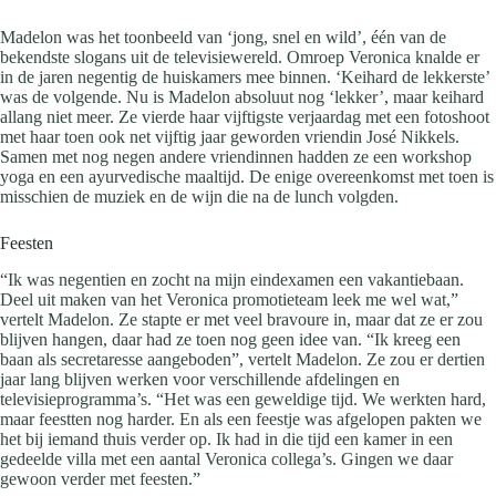
Madelon was het toonbeeld van ‘jong, snel en wild’, één van de
bekendste slogans uit de televisiewereld. Omroep Veronica knalde er
in de jaren negentig de huiskamers mee binnen. ‘Keihard de lekkerste’
was de volgende. Nu is Madelon absoluut nog ‘lekker’, maar keihard
allang niet meer. Ze vierde haar vijftigste verjaardag met een fotoshoot
met haar toen ook net vijftig jaar geworden vriendin José Nikkels.
Samen met nog negen andere vriendinnen hadden ze een workshop
yoga en een ayurvedische maaltijd. De enige overeenkomst met toen is
misschien de muziek en de wijn die na de lunch volgden.
Feesten
“Ik was negentien en zocht na mijn eindexamen een vakantiebaan.
Deel uit maken van het Veronica promotieteam leek me wel wat,”
vertelt Madelon. Ze stapte er met veel bravoure in, maar dat ze er zou
blijven hangen, daar had ze toen nog geen idee van. “Ik kreeg een
baan als secretaresse aangeboden”, vertelt Madelon. Ze zou er dertien
jaar lang blijven werken voor verschillende afdelingen en
televisieprogramma’s. “Het was een geweldige tijd. We werkten hard,
maar feestten nog harder. En als een feestje was afgelopen pakten we
het bij iemand thuis verder op. Ik had in die tijd een kamer in een
gedeelde villa met een aantal Veronica collega’s. Gingen we daar
gewoon verder met feesten.”