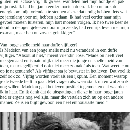
gluten- en lactose vrij, “Ik ga veel wandelen met mijn hondje en pak
mijn rust. Ik had het jaren eerder moeten doen. Ik heb nu ook de
energie om mijn vrienden te steunen als ze dat nodig hebben. Iets wat
ze jarenlang voor mij hebben gedaan. Ik had veel eerder naar mijn
gevoel moeten luisteren, mijn hart moeten volgen. Ik heb twee keer de
dood in de ogen gekeken door mijn ziekte, had een rijk leven met mijn
ex-man, maar ben nu zoveel gelukkiger.”
Van jonge snelle meid naar duffe vijftiger?
Is Madelon van een jonge snelle meid nu veranderd in een duffe
vijftiger. “Absoluut niet,” meent vriendin José. “Madelon heeft veel
meegemaakt en is natuurlijk niet meer die jonge en snelle meid van
toen, maar tegelijkertijd ook niet meer zo naïef als toen. Wat weet je nu
op je negentiende? Als vijftiger sta je bewuster in het leven. Dat voel ik
zelf ook zo. Vijftig worden voelt als een ijkpunt. Een moment waarop
je de tweede helft in gaat. Met vragen als: waar sta ik nu en wat zou ik
nog willen. Madelon gaat het leven positief tegemoet en dat waardeer
ik in haar. En ik denk dat de uitspattingen die ze in haar jonge jaren
had er ergens nog wel zijn, maar die vertalen zich nu op een andere
manier. Ze is en blijft gewoon een heel enthousiaste meid.”