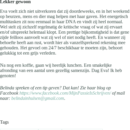
Lekker gewoon
Eva voelt zich niet uitverkoren dat zij doordeweeks, en in het weekend
op beurzen, mens en dier mag helpen met haar gaven. Het energetisch
multitasken zit nou eenmaal in haar DNA en vindt zij heel normaal.
Wel stelt zij zichzelf regelmatig de kritische vraag of wat zij ervaart
en/of uitspreekt helemaal klopt. Een prettige bijkomstigheid is dat gene
zijde feilloos aanvoelt wat zij wel of niet nodig heeft. En wanneer zij
behoefte heeft aan rust, wordt hier als vanzelfsprekend rekening mee
gehouden. Het gevoel om 24/7 beschikbaar te moeten zijn, behoort
gelukkig tot een grijs verleden.
Na nog een koffie, gaan wij heerlijk lunchen. Een smakelijke
afronding van een aantal uren gezellig samenzijn. Dag Eva! Ik heb
genoten!
Belinda spreken of een tip geven? Dat kan! Zie haar blog op
Facebook
https://www.facebook.com/MijnPassieIsSchrijven/
of mail
naar:
belindainhulsen@gmail.com
.
Tags