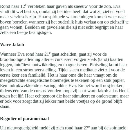
e
Rond haar 12
verbleken haar gaven als sneeuw voor de zon. Eva
vindt dit wel best zo, omdat zij het idee heeft dat wat zij ziet en voelt
maar verzinsels zijn. Haar spirituele waarnemingen komen weer naar
boven borrelen wanneer zij het ouderlijk huis verlaat om op zichzelf te
gaan wonen. Beelden en gevoelens die zij niet echt begrijpt en haar
zelfs een beetje beangstigen.
Ware Jakob
e
Wanneer Eva rond haar 21
gaat scheiden, gaat zij voor de
broodnodige afleiding allerlei cursussen volgen zoals (tarot) kaarten
leggen, intuïtieve ontwikkeling en magnetiseren. Plotseling komt haar
leven in een stroomversnelling. Tijdens een meditatie ziet zij voor de
eerste keer een familielid. Het is haar oma die haar vraagt om de
meegebrachte energetische bloemetjes te tekenen op een stuk papier.
Een indrukwekkende ervaring, aldus Eva. En het wordt nog leuker:
tijdens één van de cursusavonden loopt zij haar ware Jakob alias Henk
tegen het lijf. Haar echtgenoot die haar stimuleert en ondersteunt, maar
er ook voor zorgt dat zij lekker met beide voetjes op de grond blijft
staan.
Regulier of paranormaal
e
Uit nieuwsgierigheid meldt zij zich rond haar 27
aan bij de spirituele