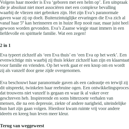
Volgens haar moeder is Eva ‘geboren met een helm op’. Een uitspraak
die je absoluut niet moet associëren met een complexe bevalling
waarbij de vliezen niet gebroken zijn. Het zijn Eva’s paranormale
gaven waar zij op doelt. Buitenzintuiglijke ervaringen die Eva zich al
e
vanaf haar 5
kan herinneren en in huize Rep nooit raar, maar juist heel
gewoon worden gevonden. Eva’s Zaanse wiegje staat immers in een
liefdevolle en spirituele familie. Wat een zegen!
2 in 1
Eva typeert zichzelf als ‘een Eva thuis’ en ‘een Eva op het werk’. Een
evenwichtige mix waarbij zij thuis lekker zichzelf kan zijn en klaarstaat
voor familie en vrienden. Op het werk gaat er een knop om en wordt
zij als vanzelf door gene zijde overgenomen.
Eva beschouwt haar paranormale gaven als een cadeautje en terwijl zij
dit uitspreekt, twinkelen haar reebruine ogen. Een ontwikkelingsproces
dat trouwens niet vanzelf is gegaan en waar ik al vaker over
geschreven heb. Inspirerende en soms bitterzoete verhalen van
mensen, die na een depressie, ziekte of andere narigheid, uiteindelijke
hun hart zijn gaan volgen. Hierdoor kwam ruimte vrij voor andere
ideeën en kreeg hun leven meer kleur.
Terug van weggeweest