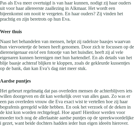
Pas als Eva meer overtuigd is van haar kunnen, nodigt zij haar ouders
uit voor haar allereerste zaallezing in Alkmaar. Het wordt een
bijeenkomst om nooit te vergeten. En haar ouders? Zij vinden het
prachtig en zijn beretrots op hun Eva.
Weer thuis
Naast het behandelen van mensen, helpt zij radeloze baasjes waarvan
hun viervoetertje de benen heeft genomen. Door zich te focussen op de
diereneigenaar en/of een fotootje van het huisdier, heeft zij al vele
eigenaren kunnen herenigen met hun hartendief. En als details van het
blije baasje achteraf blijken te kloppen, zoals de gekleurde kussentjes
op de bank, dan kan Eva’s dag niet meer stuk.
Aardse puntjes
Het gebeurt regelmatig dat pas overleden mensen de achterblijvers iets
willen doorgeven en dit kan werkelijk over van alles gaan. Zo was er
een pas overleden vrouw die Eva exact wist te vertellen hoe zij haar
begrafenis geregeld wilde hebben. En ook het verzoek of de deken in
de kist kon worden rechtgelegd. Hoe apart! Hierdoor werden voor
moeder toch nog de allerlaatste aardse puntjes op de spreekwoordelijke
i gezet, want beide dochters hadden ieder hun eigen ideeën hierover.