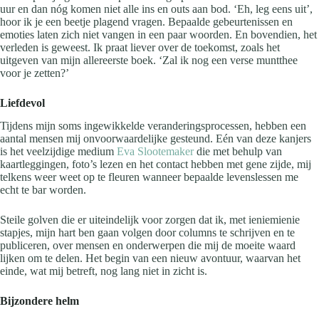
uur en dan nóg komen niet alle ins en outs aan bod. ‘Eh, leg eens uit’,
hoor ik je een beetje plagend vragen. Bepaalde gebeurtenissen en
emoties laten zich niet vangen in een paar woorden. En bovendien, het
verleden is geweest. Ik praat liever over de toekomst, zoals het
uitgeven van mijn allereerste boek. ‘Zal ik nog een verse muntthee
voor je zetten?’
Liefdevol
Tijdens mijn soms ingewikkelde veranderingsprocessen, hebben een
aantal mensen mij onvoorwaardelijke gesteund. Eén van deze kanjers
is het veelzijdige medium
Eva Slootemaker
die met behulp van
kaartleggingen, foto’s lezen en het contact hebben met gene zijde, mij
telkens weer weet op te fleuren wanneer bepaalde levenslessen me
echt te bar worden.
Steile golven die er uiteindelijk voor zorgen dat ik, met ieniemienie
stapjes, mijn hart ben gaan volgen door columns te schrijven en te
publiceren, over mensen en onderwerpen die mij de moeite waard
lijken om te delen. Het begin van een nieuw avontuur, waarvan het
einde, wat mij betreft, nog lang niet in zicht is.
Bijzondere helm