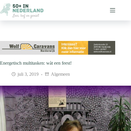
Ga
naar
de
inhoud
Energetisch multitasken: wàt een feest!
juli 3, 2019
Algemeen