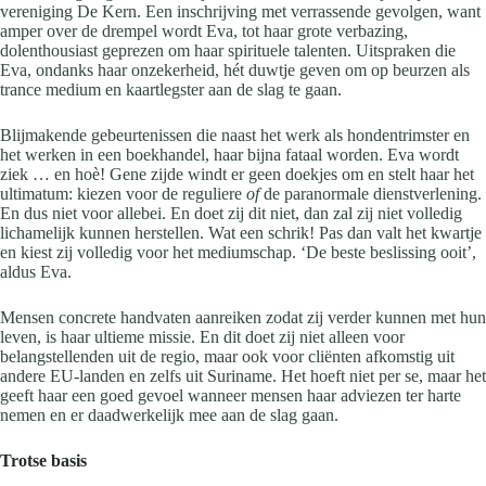
vereniging De Kern. Een inschrijving met verrassende gevolgen, want
amper over de drempel wordt Eva, tot haar grote verbazing,
dolenthousiast geprezen om haar spirituele talenten. Uitspraken die
Eva, ondanks haar onzekerheid, hét duwtje geven om op beurzen als
trance medium en kaartlegster aan de slag te gaan.
Blijmakende gebeurtenissen die naast het werk als hondentrimster en
het werken in een boekhandel, haar bijna fataal worden. Eva wordt
ziek … en hoè! Gene zijde windt er geen doekjes om en stelt haar het
ultimatum: kiezen voor de reguliere
of
de paranormale dienstverlening.
En dus niet voor allebei. En doet zij dit niet, dan zal zij niet volledig
lichamelijk kunnen herstellen. Wat een schrik! Pas dan valt het kwartje
en kiest zij volledig voor het mediumschap. ‘De beste beslissing ooit’,
aldus Eva.
Mensen concrete handvaten aanreiken zodat zij verder kunnen met hun
leven, is haar ultieme missie. En dit doet zij niet alleen voor
belangstellenden uit de regio, maar ook voor cliënten afkomstig uit
andere EU-landen en zelfs uit Suriname. Het hoeft niet per se, maar het
geeft haar een goed gevoel wanneer mensen haar adviezen ter harte
nemen en er daadwerkelijk mee aan de slag gaan.
Trotse basis