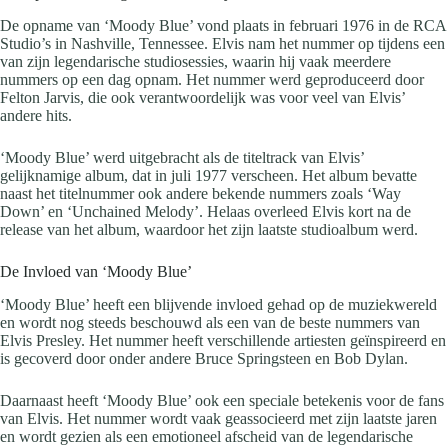
De opname van ‘Moody Blue’ vond plaats in februari 1976 in de RCA
Studio’s in Nashville, Tennessee. Elvis nam het nummer op tijdens een
van zijn legendarische studiosessies, waarin hij vaak meerdere
nummers op een dag opnam. Het nummer werd geproduceerd door
Felton Jarvis, die ook verantwoordelijk was voor veel van Elvis’
andere hits.
‘Moody Blue’ werd uitgebracht als de titeltrack van Elvis’
gelijknamige album, dat in juli 1977 verscheen. Het album bevatte
naast het titelnummer ook andere bekende nummers zoals ‘Way
Down’ en ‘Unchained Melody’. Helaas overleed Elvis kort na de
release van het album, waardoor het zijn laatste studioalbum werd.
De Invloed van ‘Moody Blue’
‘Moody Blue’ heeft een blijvende invloed gehad op de muziekwereld
en wordt nog steeds beschouwd als een van de beste nummers van
Elvis Presley. Het nummer heeft verschillende artiesten geïnspireerd en
is gecoverd door onder andere Bruce Springsteen en Bob Dylan.
Daarnaast heeft ‘Moody Blue’ ook een speciale betekenis voor de fans
van Elvis. Het nummer wordt vaak geassocieerd met zijn laatste jaren
en wordt gezien als een emotioneel afscheid van de legendarische