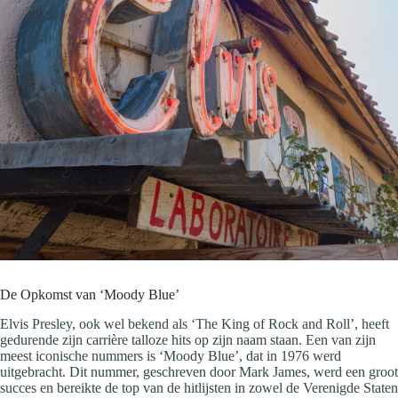
De Opkomst van ‘Moody Blue’
Elvis Presley, ook wel bekend als ‘The King of Rock and Roll’, heeft
gedurende zijn carrière talloze hits op zijn naam staan. Een van zijn
meest iconische nummers is ‘Moody Blue’, dat in 1976 werd
uitgebracht. Dit nummer, geschreven door Mark James, werd een groot
succes en bereikte de top van de hitlijsten in zowel de Verenigde Staten