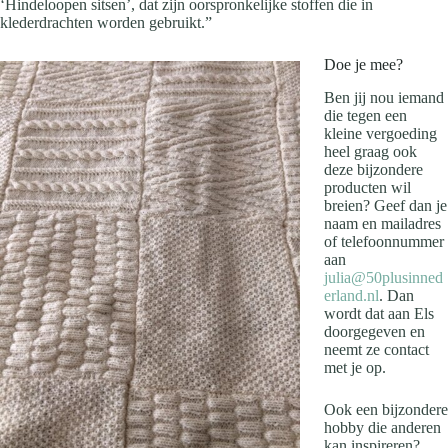
‘Hindeloopen sitsen’, dat zijn oorspronkelijke stoffen die in
klederdrachten worden gebruikt.”
Doe je mee?
Ben jij nou iemand
die tegen een
kleine vergoeding
heel graag ook
deze bijzondere
producten wil
breien? Geef dan je
naam en mailadres
of telefoonnummer
aan
julia@50plusinned
erland.nl
. Dan
wordt dat aan Els
doorgegeven en
neemt ze contact
met je op.
O
ok een bijzondere
hobby die anderen
kan inspireren?