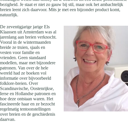
bezigheid. Je staat er niet zo gauw bij stil, maar ook het ambachtelijk
breien leent zich daarvoor. Mits je met een bijzonder product komt,
natuurlijk.
De zeventigjarige jarige Els
Klaassen uit Amsterdam was al
jarenlang aan breien verknocht.
Vooral in de wintermaanden
breide ze truien, sjaals en
vesten voor familie en
vrienden. Geen standaard
modellen, maar met bijzondere
patronen. Van over de hele
wereld had ze boeken vol
informatie over bijvoorbeeld
folklore-breien. Over
Scandinavische, Oostenrijkse,
Ierse en Hollandse patronen en
hoe deze ontstaan waren. Het
fascineerde haar en ze bezocht
regelmatig tentoonstellingen
over breien en de geschiedenis
daarvan.