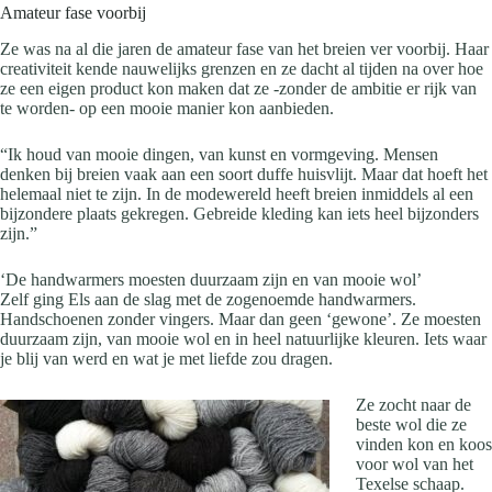
Amateur fase voorbij
Ze was na al die jaren de amateur fase van het breien ver voorbij. Haar
creativiteit kende nauwelijks grenzen en ze dacht al tijden na over hoe
ze een eigen product kon maken dat ze -zonder de ambitie er rijk van
te worden- op een mooie manier kon aanbieden.
“Ik houd van mooie dingen, van kunst en vormgeving. Mensen
denken bij breien vaak aan een soort duffe huisvlijt. Maar dat hoeft het
helemaal niet te zijn. In de modewereld heeft breien inmiddels al een
bijzondere plaats gekregen. Gebreide kleding kan iets heel bijzonders
zijn.”
‘De handwarmers moesten duurzaam zijn en van mooie wol’
Zelf ging Els aan de slag met de zogenoemde handwarmers.
Handschoenen zonder vingers. Maar dan geen ‘gewone’. Ze moesten
duurzaam zijn, van mooie wol en in heel natuurlijke kleuren. Iets waar
je blij van werd en wat je met liefde zou dragen.
Ze zocht naar de
beste wol die ze
vinden kon en koos
voor wol van het
Texelse schaap.