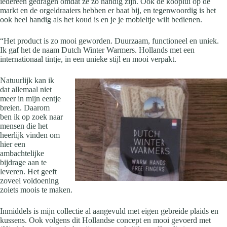
iedereen gedragen omdat ze zo handig zijn. Ook de kooplui op de
markt en de orgeldraaiers hebben er baat bij, en tegenwoordig is het
ook heel handig als het koud is en je je mobieltje wilt bedienen.
“Het product is zo mooi geworden. Duurzaam, functioneel en uniek.
Ik gaf het de naam Dutch Winter Warmers. Hollands met een
internationaal tintje, in een unieke stijl en mooi verpakt.
Natuurlijk kan ik
dat allemaal niet
meer in mijn eentje
breien. Daarom
ben ik op zoek naar
mensen die het
heerlijk vinden om
hier een
ambachtelijke
bijdrage aan te
leveren. Het geeft
zoveel voldoening
zoiets moois te maken.
Inmiddels is mijn collectie al aangevuld met eigen gebreide plaids en
kussens. Ook volgens dit Hollandse concept en mooi gevoerd met