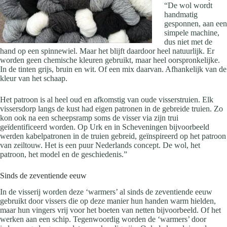
“De wol wordt
handmatig
gesponnen, aan een
simpele machine,
dus niet met de
hand op een spinnewiel. Maar het blijft daardoor heel natuurlijk. Er
worden geen chemische kleuren gebruikt, maar heel oorspronkelijke.
In de tinten grijs, bruin en wit. Of een mix daarvan. Afhankelijk van de
kleur van het schaap.
Het patroon is al heel oud en afkomstig van oude visserstruien. Elk
vissersdorp langs de kust had eigen patronen in de gebreide truien. Zo
kon ook na een scheepsramp soms de visser via zijn trui
geïdentificeerd worden. Op Urk en in Scheveningen bijvoorbeeld
werden kabelpatronen in de truien gebreid, geïnspireerd op het patroon
van zeiltouw. Het is een puur Nederlands concept. De wol, het
patroon, het model en de geschiedenis.”
Sinds de zeventiende eeuw
In de visserij worden deze ‘warmers’ al sinds de zeventiende eeuw
gebruikt door vissers die op deze manier hun handen warm hielden,
maar hun vingers vrij voor het boeten van netten bijvoorbeeld. Of het
werken aan een schip. Tegenwoordig worden de ‘warmers’ door