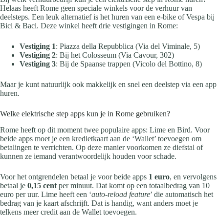
Helaas heeft Rome geen speciale winkels voor de verhuur van
deelsteps. Een leuk alternatief is het huren van een e-bike of Vespa bij
Bici & Baci. Deze winkel heeft drie vestigingen in Rome:
Vestiging 1
: Piazza della Repubblica (Via del Viminale, 5)
Vestiging 2
: Bij het Colosseum (Via Cavour, 302)
Vestiging 3
: Bij de Spaanse trappen (Vicolo del Bottino, 8)
Maar je kunt natuurlijk ook makkelijk en snel een deelstep via een app
huren.
Welke elektrische step apps kun je in Rome gebruiken?
Rome heeft op dit moment twee populaire apps: Lime en Bird. Voor
beide apps moet je een kredietkaart aan de ‘Wallet’ toevoegen om
betalingen te verrichten. Op deze manier voorkomen ze diefstal of
kunnen ze iemand verantwoordelijk houden voor schade.
Voor het ontgrendelen betaal je voor beide apps
1 euro
, en vervolgens
betaal je
0,15 cent
per minuut. Dat komt op een totaalbedrag van 10
euro per uur. Lime heeft een ‘
auto-reload feature
’ die automatisch het
bedrag van je kaart afschrijft. Dat is handig, want anders moet je
telkens meer credit aan de Wallet toevoegen.