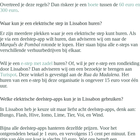
Overtreed je deze regels? Dan riskeer je een
boete
tussen de
60 euro en
300 euro
.
Waar kun je een elektrische step in Lissabon huren?
Er zijn meerdere plekken waar je een elektrische step kunt huren. Als
je via een deelstep-app wilt huren, dan adviseren wij om naar de
Marquês de Pombal
rotonde te lopen. Hier staan bijna alle e-steps van
verschillende verhuurbedrijven bij elkaar.
Wil je een
e-step met zadel
huren? Of, wil je per e-step een rondleiding
door Lissabon? Dan adviseren wij om een bezoekje te brengen aan
Turispot
. Deze winkel is gevestigd aan de
Rua da Madalena
. Het
huren van een e-step bij deze organisatie is ongeveer 15 euro voor één
uur.
Welke elektrische deelstep-apps kun je in Lissabon gebruiken?
In Lissabon heb je keuze uit maar liefst acht deelstep-apps, denk aan:
Bungo, Flash, Hive, Iomo, Lime, Tier, Voi, en Wind.
Bijna alle deelstep-apps hanteren dezelfde prijzen. Voor het
ontgrendelen betaal je 1 euro, en vervolgens 15 cent per minuut. Een
ritje van één uur kost je slechts 10 euro. Wat ons betreft een