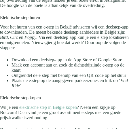
Bij overtreding van de regels riskeer je een boete en/of inbeslagname.
De hoogte van de boete is afhankelijk van de overtreding.
Elektrische step huren
Voor het huren van een e-step in België adviseren wij een deelstep-app
te downloaden. De meest bekende deelstep aanbieders in België zijn:
Bird
,
Circ
en
Poppy
. Via een deelstep-app kun je een e-step lokaliseren
en ontgrendelen. Nieuwsgierig hoe dat werkt? Doorloop de volgende
stappen:
Download een deelstep-app in de App Store of Google Store
Maak een account aan en zoek de dichtstbijzijnde e-step op de
kaart
Ontgrendel de e-step met behulp van een QR-code op het stuur
Plaats de e-step op de aangegeven parkeerzones en klik op ‘
End
Ride
‘
Elektrische step kopen
Wil je een
elektrische step in België kopen
? Neem een kijkje op
Bol.com! Daar vind je een groot assortiment e-steps met een goede
prijs-kwaliteitsverhouding.