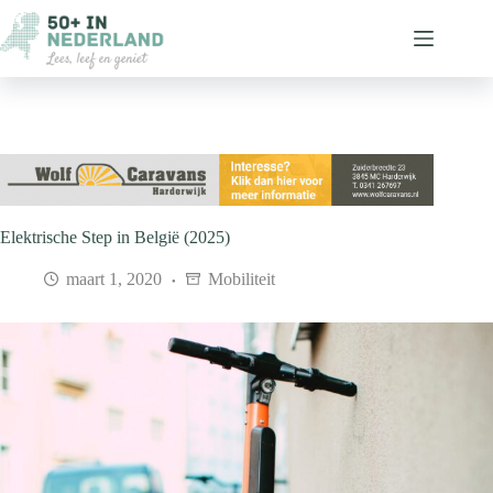
Ga
naar
de
inhoud
Elektrische Step in België (2025)
maart 1, 2020
Mobiliteit