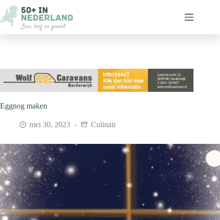
Ga
naar
de
inhoud
Eggnog maken
mei 30, 2023
Culinair