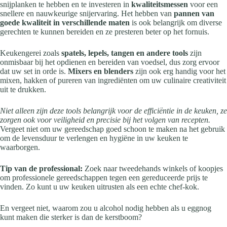
snijplanken te hebben en te investeren in
kwaliteitsmessen
voor een
snellere en nauwkeurige snijervaring. Het hebben van
pannen van
goede kwaliteit in verschillende maten
is ook belangrijk om diverse
gerechten te kunnen bereiden en ze presteren beter op het fornuis.
Keukengerei zoals
spatels, lepels, tangen en andere tools
zijn
onmisbaar bij het opdienen en bereiden van voedsel, dus zorg ervoor
dat uw set in orde is.
Mixers en blenders
zijn ook erg handig voor het
mixen, hakken of pureren van ingrediënten om uw culinaire creativiteit
uit te drukken.
Niet alleen zijn deze tools belangrijk voor de efficiëntie in de keuken, ze
zorgen ook voor veiligheid en precisie bij het volgen van recepten.
Vergeet niet om uw gereedschap goed schoon te maken na het gebruik
om de levensduur te verlengen en hygiëne in uw keuken te
waarborgen.
Tip van de professional:
Zoek naar tweedehands winkels of koopjes
om professionele gereedschappen tegen een gereduceerde prijs te
vinden. Zo kunt u uw keuken uitrusten als een echte chef-kok.
En vergeet niet, waarom zou u alcohol nodig hebben als u eggnog
kunt maken die sterker is dan de kerstboom?