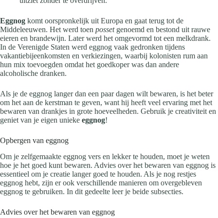
uitziet zonder te overdrijven.
Eggnog
komt oorspronkelijk uit Europa en gaat terug tot de
Middeleeuwen. Het werd toen
posset
genoemd en bestond uit rauwe
eieren en brandewijn. Later werd het omgevormd tot een melkdrank.
In de Verenigde Staten werd eggnog vaak gedronken tijdens
vakantiebijeenkomsten en verkiezingen, waarbij kolonisten rum aan
hun mix toevoegden omdat het goedkoper was dan andere
alcoholische dranken.
Als je de eggnog langer dan een paar dagen wilt bewaren, is het beter
om het aan de kerstman te geven, want hij heeft veel ervaring met het
bewaren van drankjes in grote hoeveelheden. Gebruik je creativiteit en
geniet van je eigen unieke
eggnog
!
Opbergen van eggnog
Om je zelfgemaakte eggnog vers en lekker te houden, moet je weten
hoe je het goed kunt bewaren. Advies over het bewaren van eggnog is
essentieel om je creatie langer goed te houden. Als je nog restjes
eggnog hebt, zijn er ook verschillende manieren om overgebleven
eggnog te gebruiken. In dit gedeelte leer je beide subsecties.
Advies over het bewaren van eggnog