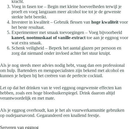
kracht.
Voeg in fasen toe – Begin met kleine hoeveelheden terwijl je
proeft en voeg langzaam meer alcohol toe tot je de gewenste
sterkte hebt bereikt.
Investeer in kwaliteit – Gebruik flessen van
hoge kwaliteit
voor
het beste resultaat.
Experimenteer met smaak toevoegingen – Voeg bijvoorbeeld
kaneel, nootmuskaat of vanille-extract
toe aan je eggnog voor
wat extra smaak.
Schenk veiligheid – Beperk het aantal glazen per persoon en
zorg dat niemand onder invloed achter het stuur kruipt.
Als je nog steeds meer advies nodig hebt, vraag dan een professional
om hulp. Bartenders en mengspecialisten zijn bekend met alcohol en
kunnen je helpen bij het creëren van de perfecte cocktail.
Let op dat het drinken van te veel eggnog ongewenste effecten kan
hebben, zoals een hoge bloedsuikerspiegel. Drink daarom altijd
verantwoordelijk en met mate.
Als je eggnog overhoudt, kan je het als vuurwerkamunitie gebruiken
op oudejaarsavond. Gegarandeerd een knallend feestje.
Serveren van eggnog