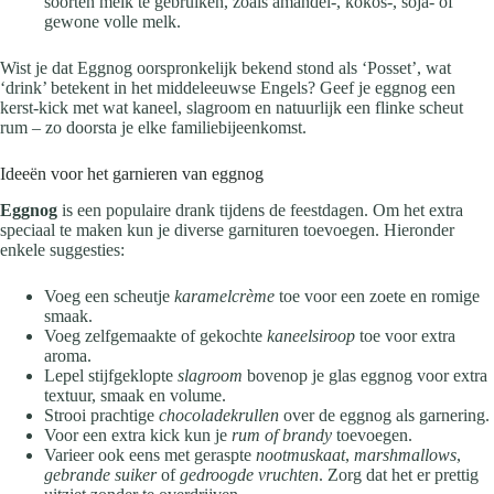
soorten melk te gebruiken, zoals amandel-, kokos-, soja- of
gewone volle melk.
Wist je dat Eggnog oorspronkelijk bekend stond als ‘Posset’, wat
‘drink’ betekent in het middeleeuwse Engels? Geef je eggnog een
kerst-kick met wat kaneel, slagroom en natuurlijk een flinke scheut
rum – zo doorsta je elke familiebijeenkomst.
Ideeën voor het garnieren van eggnog
Eggnog
is een populaire drank tijdens de feestdagen. Om het extra
speciaal te maken kun je diverse garnituren toevoegen. Hieronder
enkele suggesties:
Voeg een scheutje
karamelcrème
toe voor een zoete en romige
smaak.
Voeg zelfgemaakte of gekochte
kaneelsiroop
toe voor extra
aroma.
Lepel stijfgeklopte
slagroom
bovenop je glas eggnog voor extra
textuur, smaak en volume.
Strooi prachtige
chocoladekrullen
over de eggnog als garnering.
Voor een extra kick kun je
rum of brandy
toevoegen.
Varieer ook eens met geraspte
nootmuskaat
,
marshmallows
,
gebrande suiker
of
gedroogde vruchten
. Zorg dat het er prettig