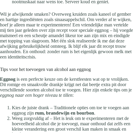
nootmuskaat naar wens toe. Serveer koud en geniet.
Wil je afwijkende smaken? Overweeg kruiden zoals kaneel of gember
en hartige ingrediënten zoals sinaasappelschil. Om verder af te wijken,
hoef je alleen maar te experimenteren! Een vriendelijke man vertelde
mij tien jaar geleden over zijn recept voor speciale eggnog – hij voegde
maïsmeel en een scheutje amandel likeur toe aan zijn mix en eindigde
met topping van slagroom. Met één slok realiseerde ik me dat deze
afwijking gebruikelijkheid ontsteeg. Ik blijf elk jaar dit recept trouw
aanhouden. En onthoud: zonder rum is het eigenlijk gewoon melk met
een identiteitscrisis.
Tips voor het toevoegen van alcohol aan eggnog
Eggnog
is een perfecte keuze om de kerstfeesten wat op te vrolijken.
Dit romige en smaakvolle drankje krijgt net dat beetje extra pit door
verschillende soorten alcohol toe te voegen. Hier zijn enkele tips om je
eggnog naar een hoger niveau te tillen
:
Kies de juiste drank – Traditionele opties om toe te voegen aan
eggnog zijn
rum, brandewijn en bourbon
.
Weeg zorgvuldig af – Het is leuk om te experimenteren met de
hoeveelheid alcohol die je toevoegt, maar onthoud dat zelfs een
kleine verandering een groot verschil kan maken in smaak en