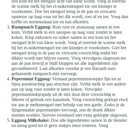
een kom tot het mengsel licht van kleur wordt. Voeg al roerend
de warme melk bij het ei-suikermengsel toe om klontjes te
voorkomen. Doe het mengsel terug in de pan en verwarm
opnieuw op laag vuur tot het dik wordt, roer af en toe. Voeg dan
koffie en nootmuskaat toe en laat afkoelen.
Rumpunch Eggnog:
Roer rum en ananassap samen in een
kom. Verhit melk in een sauspan op laag vuur zonder te laten
koken. Klop eidooiers en suiker samen in een kom tot het
mengsel licht van kleur wordt. Voeg al roerend de warme melk
bij het ei-suikermengsel toe om klontjes te voorkomen. Giet het
mengsel terug in de pan en verwarm voorzichtig totdat het
dikker wordt met blijven roeren. Voeg vervolgens slagroom toe
aan de pan terwijl je blijft kloppen tot alle ingrediënten zijn
gecombineerd. Laat afkoelen voordat je een Bacardi-rum-
gebaseerde rumpunch-mix toevoegt.
Pepermunt Eggnog:
Vermaal pepermuntsnoepjes fijn tot ze
bijna poederachtig qua structuur zijn. Verhit melk in een andere
pan op laag vuur zonder te laten koken. Verwijder
pepermuntstokjespulp uit de mix door deze voorzichtig te
filteren of gebruik een kaasdoek. Voeg voorzichtig geklopt eiwit
toe aan je melkmengsel met behulp van een garde. Zodra je de
fijngemaakte pepermuntjes toevoegt, zou de drank dikker
moeten worden. Serveer eventueel met extra geklopte slagroom.
Eggnog Milkshake:
Doe alle ingrediënten samen in de blender
en meng goed tot er geen stukjes meer resteren. Voeg