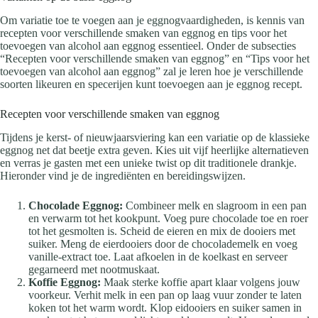
Om variatie toe te voegen aan je eggnogvaardigheden, is kennis van
recepten voor verschillende smaken van eggnog en tips voor het
toevoegen van alcohol aan eggnog essentieel. Onder de subsecties
“Recepten voor verschillende smaken van eggnog” en “Tips voor het
toevoegen van alcohol aan eggnog” zal je leren hoe je verschillende
soorten likeuren en specerijen kunt toevoegen aan je eggnog recept.
Recepten voor verschillende smaken van eggnog
Tijdens je kerst- of nieuwjaarsviering kan een variatie op de klassieke
eggnog net dat beetje extra geven. Kies uit vijf heerlijke alternatieven
en verras je gasten met een unieke twist op dit traditionele drankje.
Hieronder vind je de ingrediënten en bereidingswijzen.
Chocolade Eggnog:
Combineer melk en slagroom in een pan
en verwarm tot het kookpunt. Voeg pure chocolade toe en roer
tot het gesmolten is. Scheid de eieren en mix de dooiers met
suiker. Meng de eierdooiers door de chocolademelk en voeg
vanille-extract toe. Laat afkoelen in de koelkast en serveer
gegarneerd met nootmuskaat.
Koffie Eggnog:
Maak sterke koffie apart klaar volgens jouw
voorkeur. Verhit melk in een pan op laag vuur zonder te laten
koken tot het warm wordt. Klop eidooiers en suiker samen in