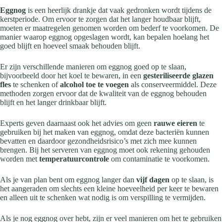
Eggnog
is een heerlijk drankje dat vaak gedronken wordt tijdens de
kerstperiode. Om ervoor te zorgen dat het langer houdbaar blijft,
moeten er maatregelen genomen worden om bederf te voorkomen. De
manier waarop eggnog opgeslagen wordt, kan bepalen hoelang het
goed blijft en hoeveel smaak behouden blijft.
Er zijn verschillende manieren om eggnog goed op te slaan,
bijvoorbeeld door het koel te bewaren, in een
gesteriliseerde glazen
fles
te schenken of
alcohol toe te voegen
als conserveermiddel. Deze
methoden zorgen ervoor dat de kwaliteit van de eggnog behouden
blijft en het langer drinkbaar blijft.
Experts geven daarnaast ook het advies om geen
rauwe eieren
te
gebruiken bij het maken van eggnog, omdat deze bacteriën kunnen
bevatten en daardoor gezondheidsrisico’s met zich mee kunnen
brengen. Bij het serveren van eggnog moet ook rekening gehouden
worden met
temperatuurcontrole
om contaminatie te voorkomen.
Als je van plan bent om eggnog langer dan
vijf dagen
op te slaan, is
het aangeraden om slechts een kleine hoeveelheid per keer te bewaren
en alleen uit te schenken wat nodig is om verspilling te vermijden.
Als je nog eggnog over hebt, zijn er veel manieren om het te gebruiken