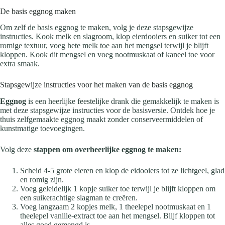
De basis eggnog maken
Om zelf de basis eggnog te maken, volg je deze stapsgewijze
instructies. Kook melk en slagroom, klop eierdooiers en suiker tot een
romige textuur, voeg hete melk toe aan het mengsel terwijl je blijft
kloppen. Kook dit mengsel en voeg nootmuskaat of kaneel toe voor
extra smaak.
Stapsgewijze instructies voor het maken van de basis eggnog
Eggnog
is een heerlijke feestelijke drank die gemakkelijk te maken is
met deze stapsgewijze instructies voor de basisversie. Ontdek hoe je
thuis zelfgemaakte eggnog maakt zonder conserveermiddelen of
kunstmatige toevoegingen.
Volg deze
stappen om overheerlijke eggnog te maken:
Scheid 4-5 grote eieren en klop de eidooiers tot ze lichtgeel, glad
en romig zijn.
Voeg geleidelijk 1 kopje suiker toe terwijl je blijft kloppen om
een suikerachtige slagman te creëren.
Voeg langzaam 2 kopjes melk, 1 theelepel nootmuskaat en 1
theelepel vanille-extract toe aan het mengsel. Blijf kloppen tot
alles goed gemengd is.