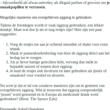
– bijvoorbeeld als afwas-ontvetter, als illegaal parfum of gewoon om
je
smaakpapillen te verrassen
.
Mogelijke manieren om overgebleven eggnog te gebruiken
Tijdens de feestdagen wordt er vaak eggnog gedronken, een lekker
drankje. Maar wat doe je als er nog restjes zijn? Hier zijn een paar
suggesties:
Voeg de restjes toe aan je ochtend smoothie of shake voor extra
smaak.
Maak er pannenkoekenbeslag van door de eggnog direct aan het
beslag toe te voegen.
Als je liever hartige gerechten hebt, vervang dan melk in
bepaalde sauzen of soepen door eggnog.
Je kunt de restjes ook invriezen en later gebruiken als ijsmix of
smaakstof voor voedsel en desserts.
Nu weet je dat er tal van creatieve manieren zijn om te genieten van
overgebleven eggnog. Wist je trouwens dat eggnog oorspronkelijk
‘posset’ werd genoemd en in Europa als medicinale drank werd
gedronken? (Bron: The Spruce Eats)
Frequently Asked Questions