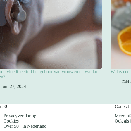
eïnvloedt leeftijd het gehoor van vrouwen en wat kun
Wat is een
en?
mei 
juni 27, 2024
r 50+
Contact
Privacyverklaring
Meer inf
Cookies
Ook als j
Over 50+ in Nederland