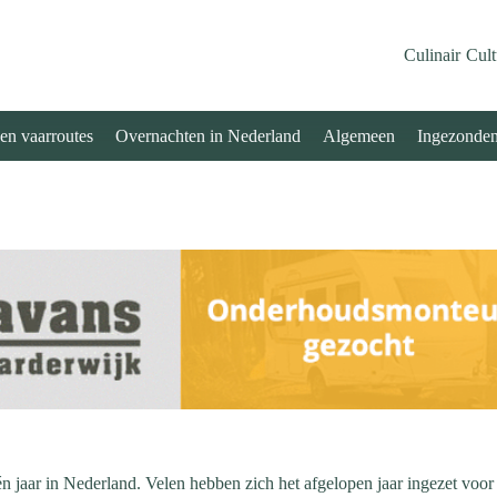
Culinair
Cult
 en vaarroutes
Overnachten in Nederland
Algemeen
Ingezonde
één jaar in Nederland. Velen hebben zich het afgelopen jaar ingezet vo