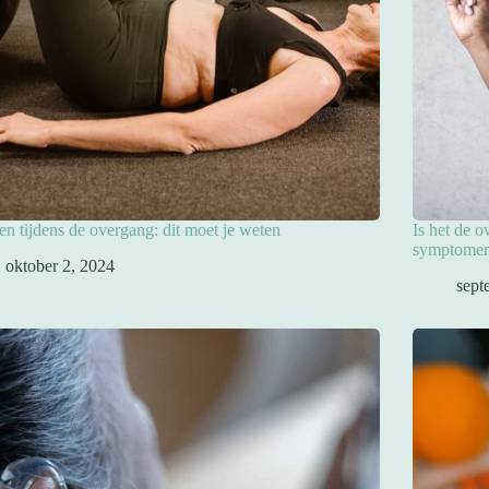
en tijdens de overgang: dit moet je weten
Is het de 
symptomen
oktober 2, 2024
sept