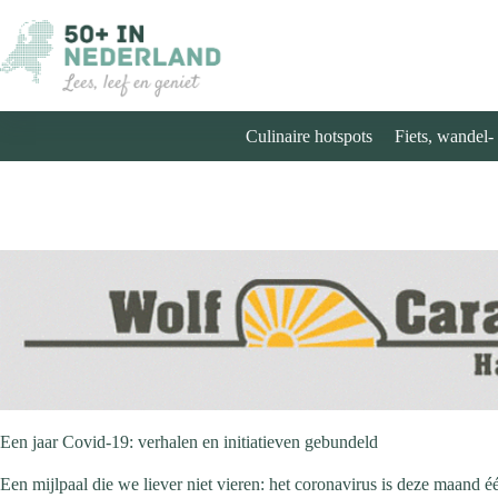
Ga
naar
de
inhoud
Culinaire hotspots
Fiets, wandel-
Een jaar Covid-19: verhalen en initiatieven gebundeld
Een mijlpaal die we liever niet vieren: het coronavirus is deze maand 