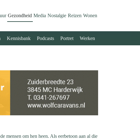
uur
Gezondheid
Media
Nostalgie
Reizen
Wonen
n
Kennisbank
Podcasts
Portret
Werken
or de mensen om hen heen. Als eerbetoon aan al die